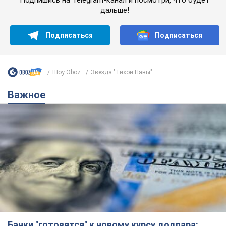
Банки "готовятся" к новому курсу доллара:
украинцам рассказали, чего ожидать в
ближайшие дни
Каким будет курс валюты в обменниках
11 часов назад
149,6 т.
Украинцам обещают по 850 грн от
мобильных операторов: что не так с