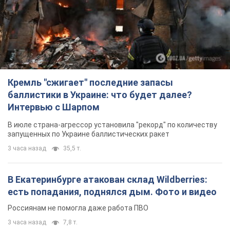
Интервью с Шарпом
В июле страна-агрессор установила "рекорд" по количеству
запущенных по Украине баллистических ракет
3 часа назад
35,5 т.
В Екатеринбурге атакован склад Wildberries:
есть попадания, поднялся дым. Фото и видео
Россиянам не помогла даже работа ПВО
3 часа назад
7,8 т.
С 1 сентября украинским учителям повысят
зарплаты: Корецкий раскрыл подробности
Одновременно с повышением зарплат педагогам
правительство объявило об увеличении студенческих
стипендий
9 часов назад
9,2 т.