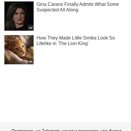
Подпишись на Telegram-канал и посмотри, что будет
дальше!
Подписаться
Подписаться
Шоу Oboz
Звезда "Тихой Навы"...
Важное