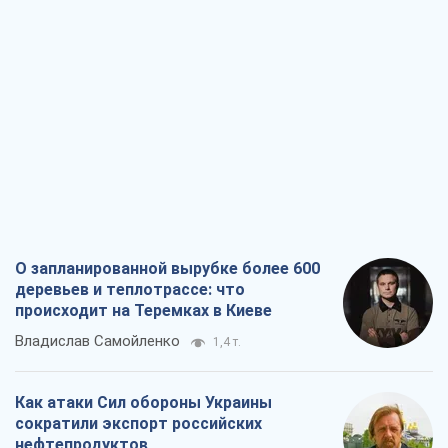
О запланированной вырубке более 600
деревьев и теплотрассе: что
происходит на Теремках в Киеве
Владислав Самойленко
1,4 т.
Как атаки Сил обороны Украины
сократили экспорт российских
нефтепродуктов
Андрей Клименко
3,3 т.
Два супертурнира Магучих: спортивній
календарь осени-2026
Александр Липенко
10,0 т.