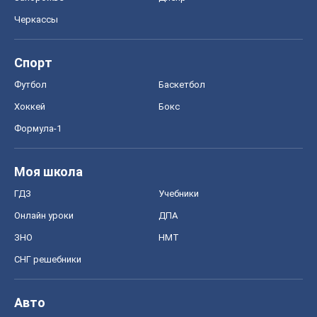
Моя школа
ГДЗ
Учебники
Онлайн уроки
ДПА
ЗНО
НМТ
СНГ решебники
Авто
Тест Драйв
Электромобили
Акции
Сервис
Food Oboz
Рецепты
Напитки
Диеты