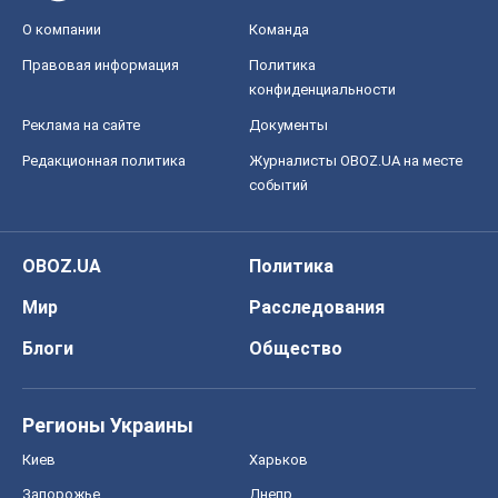
OBOZ.UA
Политика
Мир
Расследования
Блоги
Общество
Регионы Украины
Киев
Харьков
Запорожье
Днепр
Черкассы
Спорт
Футбол
Баскетбол
Хоккей
Бокс
Формула-1