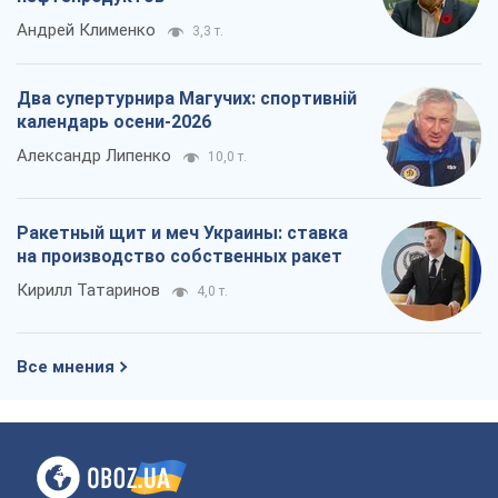
Ракетный щит и меч Украины: ставка
на производство собственных ракет
Кирилл Татаринов
4,0 т.
Все мнения
О компании
Команда
Правовая информация
Политика
конфиденциальности
Реклама на сайте
Документы
Редакционная политика
Журналисты OBOZ.UA на месте
событий