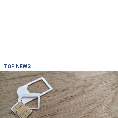
Почему цены на мобильную связь выросли в разы и как
улучшить качество интернета в телефоне
5 часов назад
40,7 т.
"Работаем над тем, чтобы получить
комплекты с ракетами для ПВО": Зеленский
заслушал доклад Драпатого и объявил о
новых мерах
В частности, он обсудил с главнокомандующим кадровые
вопросы в украинской армии
2 часа назад
1,8 т.
В оккупированной Ялте прогремели мощные
взрывы: поднимается черный дым. Фото и
видео
Город, вероятно, подвергся атаке дронов
4 часа назад
5,2 т.