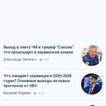
Не месть, а стратегия: Украина
заставляет Россию платить за войну
Виктор Андрусив
3,8 т.
Все мнения
О компании
Команда
Правовая информация
Политика
конфиденциальности
Реклама на сайте
Документы
Редакционная политика
Журналисты OBOZ.UA на месте
событий