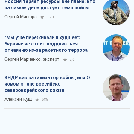
Выход в элиту ЧМ и триумф "Сокола":
что происходит в украинском хоккее
Александр Липенко
327
Что ожидает украинцев в 2026-2028
годах? Основные выводы из новых
прогнозов от НБУ
Василий Фурман
6,3 т.
Результат ударов по НПЗ России
значительно больше, чем кажется
Дмитрий Томчук
3,0 т.