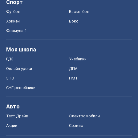
Экономика
Рынки и компании
Mакроэкономика
MedOboz
Новости медицины
MAMACLUB
Шоу
Афиша
Сплетни
Красота
Мода
Женский Журнал