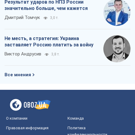
OBOZ.UA
Политика
Мир
Расследования
Блоги
Общество
Регионы Украины
Киев
Харьков
Запорожье
Днепр
Черкассы
Спорт
Футбол
Баскетбол
Хоккей
Бокс
Формула-1