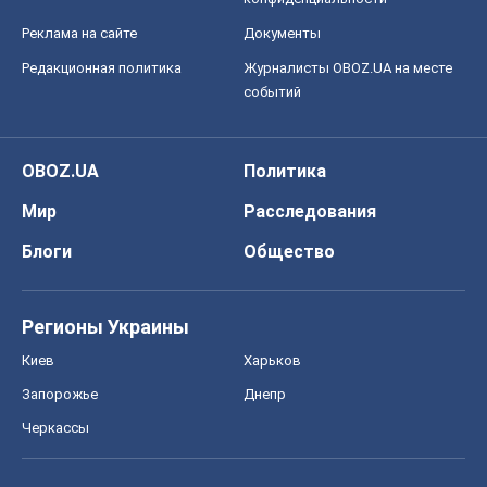
Моя школа
ГДЗ
Учебники
Онлайн уроки
ДПА
ЗНО
НМТ
СНГ решебники
Авто
Тест Драйв
Электромобили
Акции
Сервис
Food Oboz
Рецепты
Напитки
Диеты