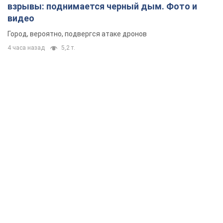
Rest
Мнения
Россия теряет ресурсы вне плана: кто
на самом деле диктует темп войны
Сергей Мисюра
3,7 т.