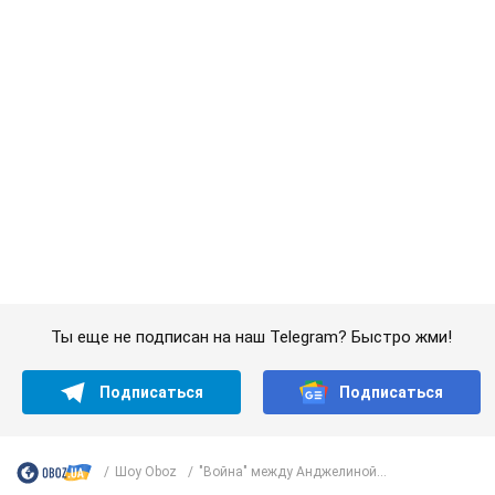
С 1 сентября украинским учителям повысят
зарплаты: Корецкий раскрыл подробности
Одновременно с повышением зарплат педагогам
правительство объявило об увеличении студенческих
стипендий
7.08.2026 00:29
11,6 т.
Сколько баллистических ракет
перехватила украинская ПВО в
июле: в Минобороны назвали цифру
Украинская ПВО работала в условиях
дефицита ракет-перехватчиков