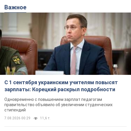
2 часа назад
5,4 т.
Аурика Ротару через суд изменила
свою пенсию, на которую ранее
жаловалась: сколько получала
певица
В выплату не была включена зарплата
артистки за время работы в Черновицкой
филармонии
через 11 часов