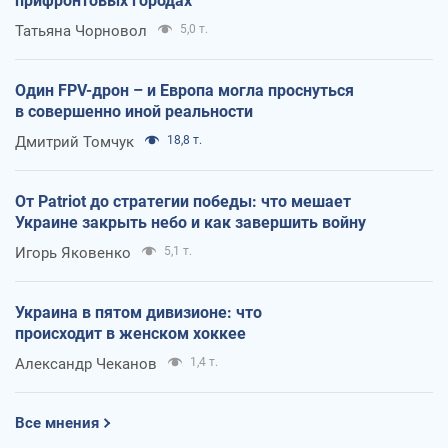
прифронтовых городах
Татьяна Чорновол
5,0 т.
Один FPV-дрон – и Европа могла проснуться
в совершенно иной реальности
Дмитрий Томчук
18,8 т.
От Patriot до стратегии победы: что мешает
Украине закрыть небо и как завершить войну
Игорь Яковенко
5,1 т.
Украина в пятом дивизионе: что
происходит в женском хоккее
Александр Чеканов
1,4 т.
Все мнения