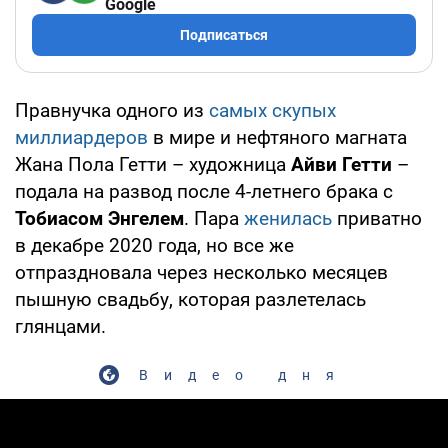
Google
Подписаться
Правнучка одного из
самых скупых
миллиардеров
в мире и нефтяного магната
Жана Пола Гетти – художница
Айви Гетти
–
подала на развод после 4-летнего брака с
Тобиасом Энгелем
. Пара
женилась
приватно
в декабре 2020 года, но все же
отпраздновала через несколько месяцев
пышную свадьбу, которая разлетелась
глянцами.
Видео дня