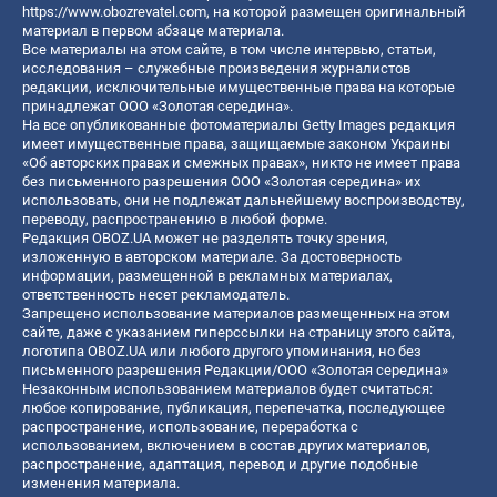
https://www.obozrevatel.com
, на которой размещен оригинальный
материал в первом абзаце материала.
Все материалы на этом сайте, в том числе интервью, статьи,
исследования – служебные произведения журналистов
редакции, исключительные имущественные права на которые
принадлежат ООО «Золотая середина».
На все опубликованные фотоматериалы Getty Images редакция
имеет имущественные права, защищаемые законом Украины
«Об авторских правах и смежных правах», никто не имеет права
без письменного разрешения ООО «Золотая середина» их
использовать, они не подлежат дальнейшему воспроизводству,
переводу, распространению в любой форме.
Редакция OBOZ.UA может не разделять точку зрения,
изложенную в авторском материале. За достоверность
информации, размещенной в рекламных материалах,
ответственность несет рекламодатель.
Запрещено использование материалов размещенных на этом
сайте, даже с указанием гиперссылки на страницу этого сайта,
логотипа OBOZ.UA или любого другого упоминания, но без
письменного разрешения Редакции/ООО «Золотая середина»
Незаконным использованием материалов будет считаться:
любое копирование, публикация, перепечатка, последующее
распространение, использование, переработка с
использованием, включением в состав других материалов,
распространение, адаптация, перевод и другие подобные
изменения материала.