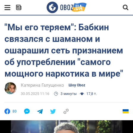
"Мы его теряем": Бабкин
связался с шаманом и
ошарашил сеть признанием
об употреблении "самого
мощного наркотика в мире"
Катерина Галущенко
Шоу Oboz
30.05.2025 11:16
3 минуты
17,8 т.
80