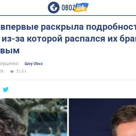
 впервые раскрыла подробнос
 из-за которой распался их бра
евым
алущенко
Шоу Oboz
28
21,0 т.