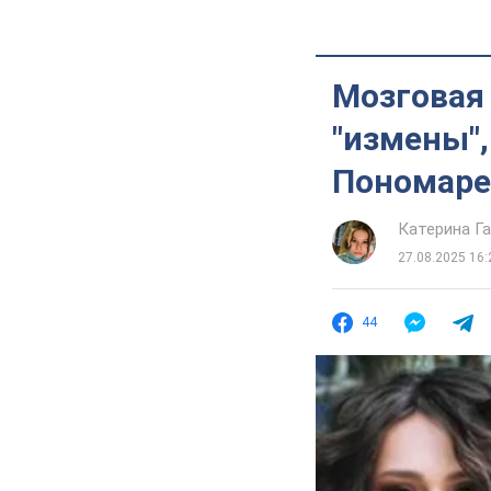
Мозговая
"измены",
Пономар
Катерина Г
27.08.2025 16:
44