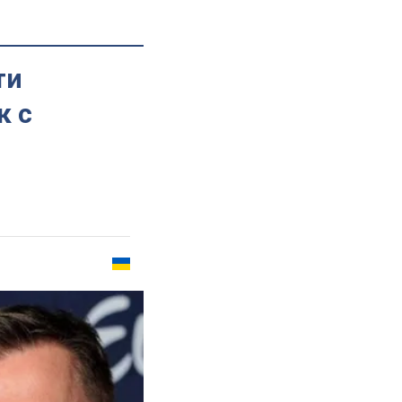
ти
к с