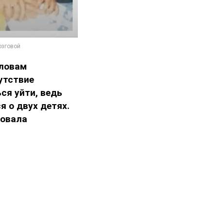
ловам
утствие
ся уйти, ведь
 о двух детях.
вовала