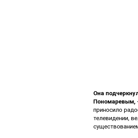
Она подчеркнул
Пономаревым, –
приносило радос
телевидении, в
существованием