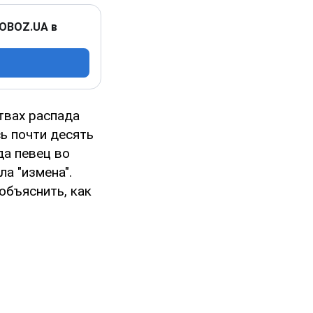
 OBOZ.UA в
твах распада
ь почти десять
да певец во
а "измена".
объяснить, как