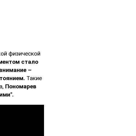
кой физической
ментом стало
 внимание –
стоянием.
Такие
а,
Пономарев
ими".