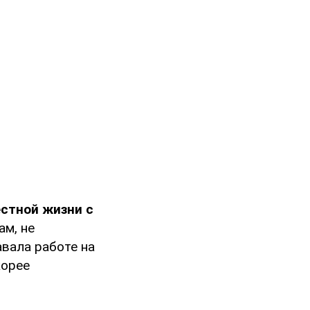
естной жизни с
ам, не
авала работе на
корее