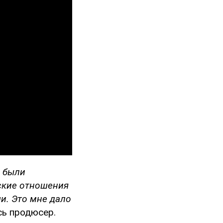
я были
ские отношения
и. Это мне дало
ь продюсер.