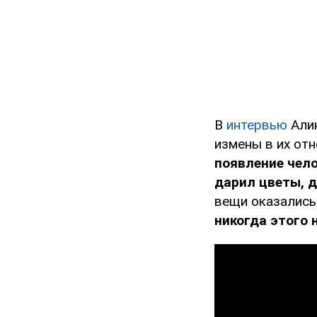
В
интервью
Алин
измены в их от
появление чело
дарил цветы, д
вещи оказались
никогда этого 