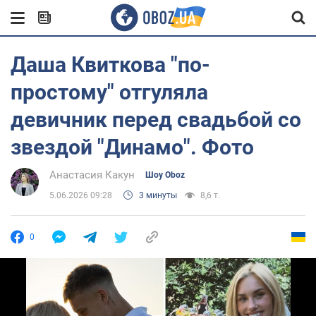
Даша Квиткова "по-
простому" отгуляла
девичник перед свадьбой со
звездой "Динамо". Фото
Анастасия Какун
Шоу Oboz
5.06.2026 09:28
3 минуты
8,6 т.
0