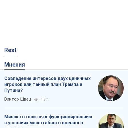
Совпадение интересов двух циничных
игроков или тайный план Трампа и
Путина?
Виктор Швец
4,8 т.
Минск готовится к функционированию
в условиях масштабного военного
кризиса
Александр Левченко
9,4 т.
Ни оружия, ни людей: как Лукашенко
создает новую армию
Игар Тышкевич
3,1 т.