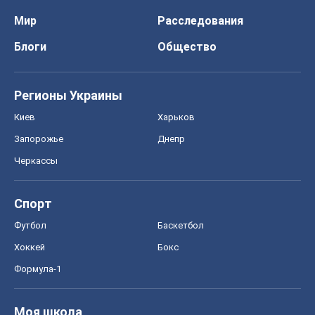
Спорт
Футбол
Баскетбол
Хоккей
Бокс
Формула-1
Моя школа
ГДЗ
Учебники
Онлайн уроки
ДПА
ЗНО
НМТ
СНГ решебники
Авто
Тест Драйв
Электромобили
Акции
Сервис