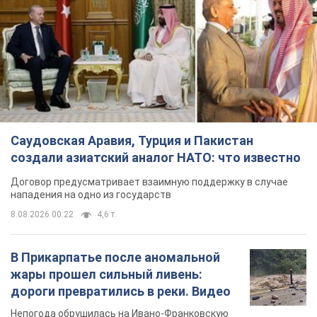
нападения на одно из государств
8.08.2026 00:22
4,6 т.
В Прикарпатье после аномальной
жары прошел сильный ливень:
дороги превратились в реки. Видео
Непогода обрушилась на Ивано-Франковскую
область и курортный Буковель
5 часов назад
8,5 т.
Хорватия унизила сборную России
по спортивной гимнастике,
официально не пустив на чемпионат
Европы основных спортсменов
Турнир пройдет в Загребе с 13 по 23 августа
4 часа назад
7,4 т.