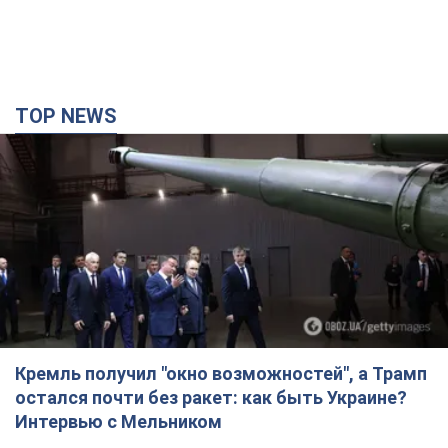
Кремль получил "окно возможностей", а Трамп
остался почти без ракет: как быть Украине?
Интервью с Мельником
Мнение о том, что у России закончатся баллистические
ракеты, крайне опасно, подчеркнул эксперт
2 часа назад
12,9 т.
"Всё горело": очевидица рассказала о гибели 3-
летнего мальчика и его родных в результате
атаки РФ на Киевскую область. Видео и фото
Вечная память жертвам российского террора
2 часа назад
2,4 т.