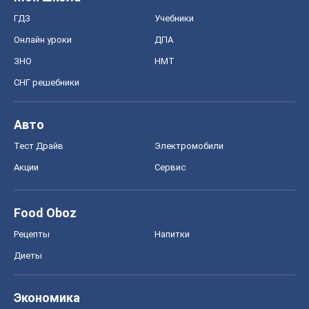
Food Oboz
Рецепты
Напитки
Диеты
Экономика
Рынки и компании
Mакроэкономика
MedOboz
Новости медицины
MAMACLUB
Шоу
Афиша
Сплетни
Красота
Мода