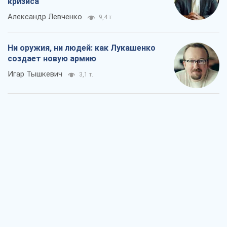
Когда закончится война?
Юрий Христензен
2,5 т.
Украина вступила в состояние
экономического кризиса. Есть ли свет
в конце туннеля?
Вадим Денисенко
2,0 т.