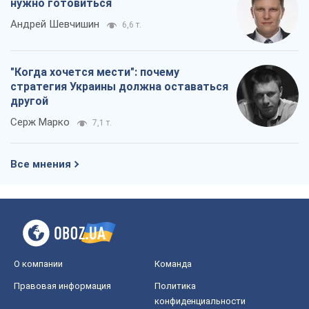
О компании
Команда
Правовая информация
Политика
конфиденциальности
Реклама на сайте
Документы
Редакционная политика
Журналисты OBOZ.UA на месте
событий
OBOZ.UA
Политика
Мир
Расследования
Блоги
Общество