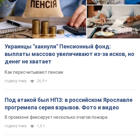
Под атакой был НПЗ: в российском Ярославле
прогремела серия взрывов. Фото и видео
В промзоне фиксирует несколько очагов пожара
годину тому
1,5 т.
ВСУ отминусовали ещё 1330 оккупантов и
сбили более 1800 российских БПЛА – Генштаб
Численность путинской армии сокращается
годину тому
15,7 т.