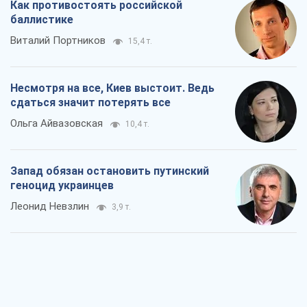
Леонид Невзлин
3,9 т.
Посмотрим в зубы дареному коню:
придирчиво – о помощи Украине
Александр Кирш
6,2 т.