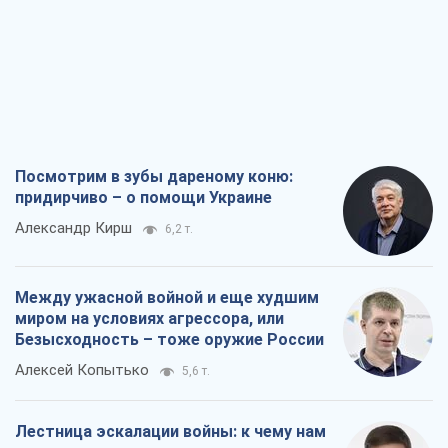
Между ужасной войной и еще худшим
миром на условиях агрессора, или
Безысходность – тоже оружие России
Алексей Копытько
5,6 т.
Лестница эскалации войны: к чему нам
нужно готовиться
Андрей Шевчишин
6,6 т.
"Когда хочется мести": почему
стратегия Украины должна оставаться
другой
Серж Марко
7,1 т.
Все мнения