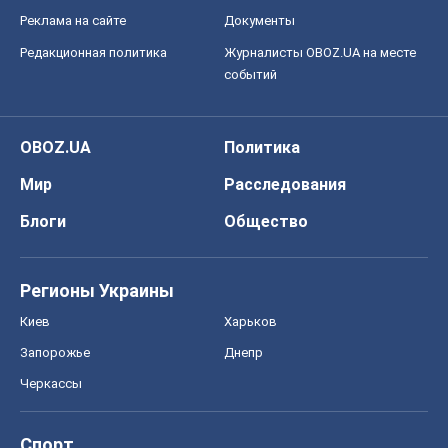
Регионы Украины
Киев
Харьков
Запорожье
Днепр
Черкассы
Спорт
Футбол
Баскетбол
Хоккей
Бокс
Формула-1
Моя школа
ГДЗ
Учебники
Онлайн уроки
ДПА
ЗНО
НМТ
СНГ решебники