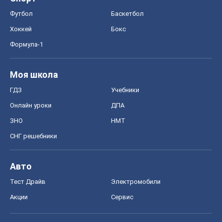
Авто
Тест Драйв
Электромобили
Акции
Сервис
Food Oboz
Рецепты
Напитки
Диеты
Экономика
Рынки и компании
Mакроэкономика
MedOboz
Новости медицины
MAMACLUB