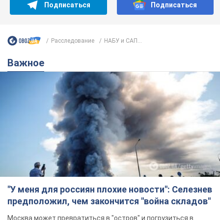
"У меня для россиян плохие новости": Селезнев
предположил, чем закончится "война складов"
Москва может превратиться в "остров" и погрузиться в
темноту, спрогнозировал военный эксперт
5.08.2026 16:00
58,8 т.
Банки "готовятся" к новому курсу
доллара: украинцам рассказали,
чего ожидать
Каким будет курс валюты в обменниках
9 годин тому
113,1 т.
"Джипинг разрушает экосистемы,