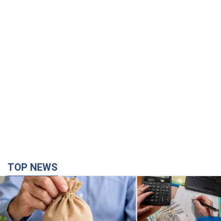
TOP NEWS
Украинцы "хакнули" Пенсионный фонд:
выплаты массово увеличивают из-за исков, но
денег не хватает
Как пересчитывают пенсии
годину тому
26,9 т.