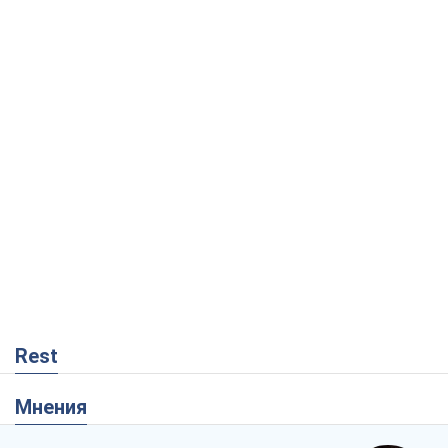
Rest
Мнения
Как противостоять российской
баллистике
Виталий Портников
15,4 т.
Несмотря на все, Киев выстоит. Ведь
сдаться значит потерять все
Ольга Айвазовская
10,4 т.
Запад обязан остановить путинский
геноцид украинцев