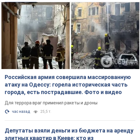
Российская армия совершила массированную
атаку на Одессу: горела историческая часть
города, есть пострадавшие. Фото и видео
Для террора враг применил ракеты и дроны
час назад
25,5 т.
Депутаты взяли деньги из бюджета на аренду
элитных квартир в Киеве: кто из
парламентариев просил средства и где
поселился
Как работает особая социальная гарантия и кто ею
пользуется
3 часа назад
48,6 т.
Российская армия обстреляла два соседних
многоэтажных дома в Харькове: двое