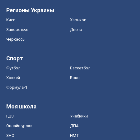
Футбол
Баскетбол
Хоккей
Бокс
Формула-1
Моя школа
ГДЗ
Учебники
Онлайн уроки
ДПА
ЗНО
НМТ
СНГ решебники
Авто
Тест Драйв
Электромобили
Акции
Сервис