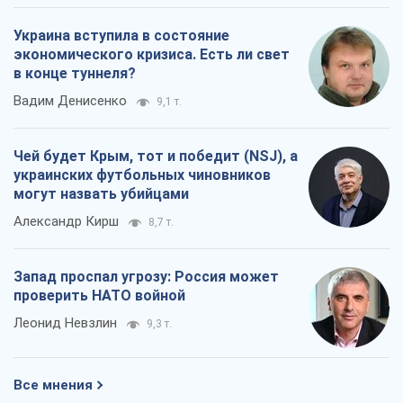
могут назвать убийцами
Александр Кирш
8,7 т.
Запад проспал угрозу: Россия может
проверить НАТО войной
Леонид Невзлин
9,3 т.
Все мнения
О компании
Команда
Правовая информация
Политика
конфиденциальности