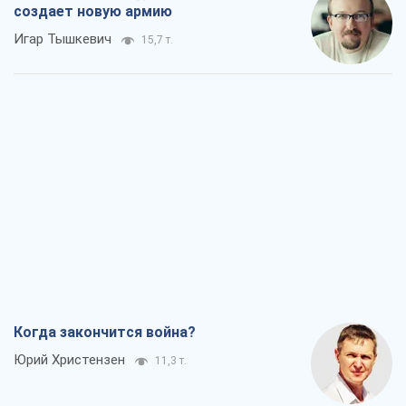
Когда закончится война?
Юрий Христензен
11,3 т.
Украина вступила в состояние
экономического кризиса. Есть ли свет
в конце туннеля?
Вадим Денисенко
9,1 т.
Чей будет Крым, тот и победит (NSJ), а
украинских футбольных чиновников