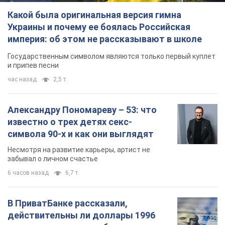
Александру Пономареву – 53: что
известно о трех детях секс-
символа 90-х и как они выглядят
Несмотря на развитие карьеры, артист не
забывал о личном счастье
6 часов назад
6,7 т.
В ПриватБанке рассказали,
действительны ли доллары 1996
года: принимают ли обменники и
банки такие купюры
Что делать, если банки и обменники не
принимают старые доллары
8 часов назад
58,7 т.