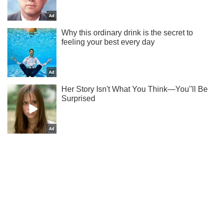
Жми! Подписывайся! Читай только лучшее!
Подписаться
Подписаться
Путешествия
Забудьте об Амальфи:...