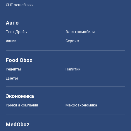
Food Oboz
Рецепты
Напитки
Диеты
Экономика
Рынки и компании
Mакроэкономика
MedOboz
Новости медицины
MAMACLUB
Шоу
Афиша
Сплетни
Красота
Мода
Женский Журнал