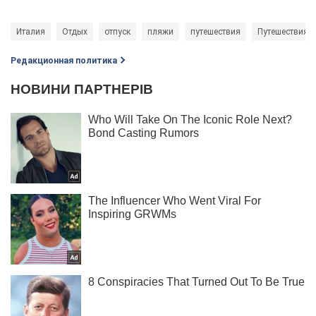
Италия
Отдых
отпуск
пляжи
путешествия
Путешествия п
Редакционная политика