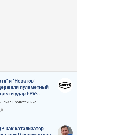
рта" и "Новатор"
ержали пулеметный
трел и удар FPV-
на, сохранив жизнь
инская Бронетехника
церу ВСУ
,0 т.
Р как катализатор
ны, или О новом этапе