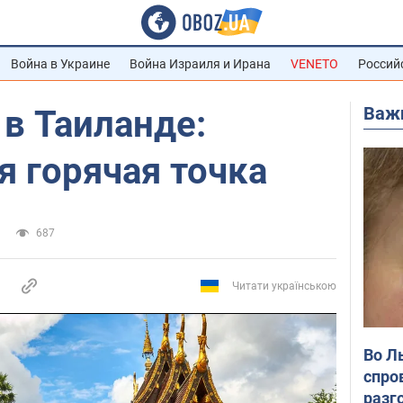
Война в Украине
Война Израиля и Ирана
VENETO
Россий
Важ
 в Таиланде:
я горячая точка
687
Читати українською
Во Л
спро
разг