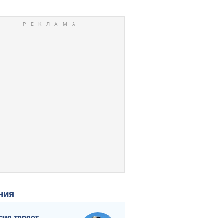
ения
сия теряет