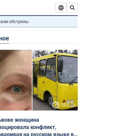
ские обстрелы
ное
ьвове женщина
воцировала конфликт,
оваривая на русском языке в