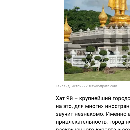
Хат Яй – крупнейший город
на это, для многих иностра
звучит незнакомо. Именно в
привлекательность: город 
раскрученного курорта и со