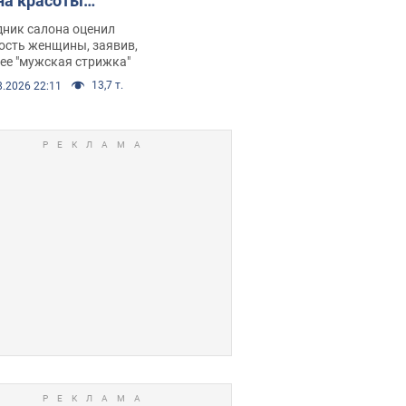
на красоты
рбил женщину
дник салона оценил
е химиотерапии,
ость женщины, заявив,
нее "мужская стрижка"
орелся скандал.
13,7 т.
8.2026 22:11