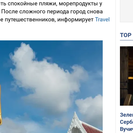
сть спокойные пляжи, морепродукты у
. После сложного периода город снова
ие путешественников, информирует
Travel
TO
Зеле
Серб
Вучи