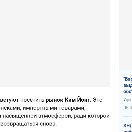
"Ва
выд
обс
дро
оветуют посетить
рынок Ким Йонг
. Это
Укра
офи
снеками, импортными товарами,
3
й насыщенной атмосферой, ради которой
 возвращаться снова.
КНД
вой