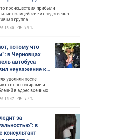
рутке: полиция составила
сто происшествия прибыли
нистративный протокол.
ьные полицейские и следственно-
тивная группа
о
9,9 т.
26 18:40
ют, потому что
ы": в Черновцах
тель автобуса
вил неуважение к
инским военным и
ля уволили после
тился за это.
икта с пассажирами и
лений в адрес военных
о
8,7 т.
26 15:47
следит за
уальностью": в
е консультант