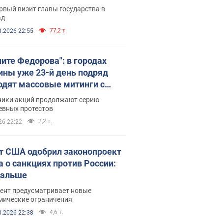
рвый визит главы государства в
ад
77,2 т.
8.2026 22:55
ните Федорова": в городах
ины уже 23-й день подряд
одят массовые митинги с
атами. Фото и видео
ники акций продолжают серию
евных протестов
2,2 т.
26 22:22
т США одобрил законопроект
а о санкциях против России:
дальше
ент предусматривает новые
мические ограничения
4,6 т.
8.2026 22:38