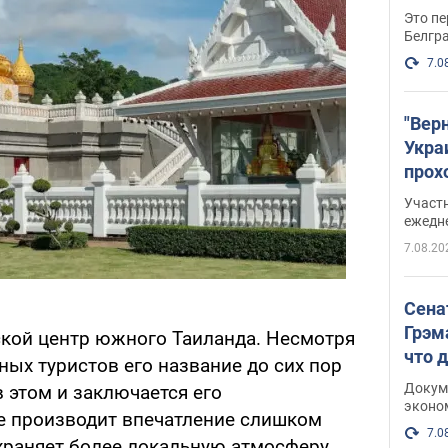
Это пе
Белгр
7.0
"Вер
Укра
прох
плак
Участ
ежедн
7.08.20
Сена
Грэм
ской центр южного Таиланда. Несмотря
что 
нных туристов его название до сих пор
Докум
 этом и заключается его
эконо
не производит впечатление слишком
7.0
храняет более локальную атмосферу.