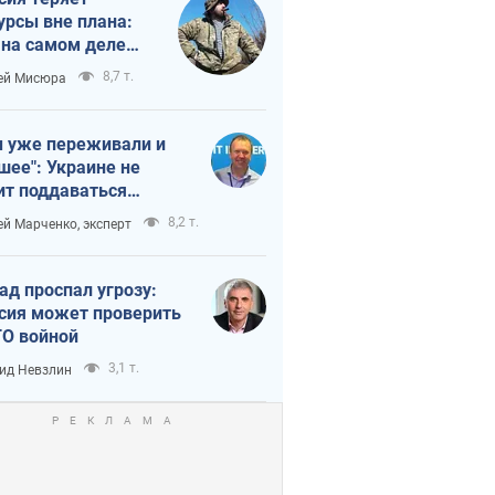
урсы вне плана:
 на самом деле
тует темп войны
8,7 т.
ей Мисюра
 уже переживали и
шее": Украине не
ит поддаваться
аянию из-за
8,2 т.
ей Марченко, эксперт
етного террора
ад проспал угрозу:
сия может проверить
О войной
3,1 т.
ид Невзлин