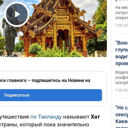
марш
На ме
адми
патрул
опера
Виде
Play Video
7.08.20
"Вою
глуп
води
проя
укра
Водите
попла
конфл
рсе главного – подпишитесь на Новини на
оскорб
Виде
7.08.20
Подписаться
"Не 
секс
путешествия
по Таиланду
называют
Хат
Киев
страны, который пока значительно