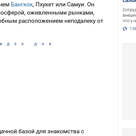
сало
 чем
Бангкок
, Пхукет или Самуи. Он
оско
Сотру
тмосферой, оживленными рынками,
посл
внешн
добным расположением неподалеку от
что у 
разг
Фото
7.0
идео дня
дачной базой для знакомства с