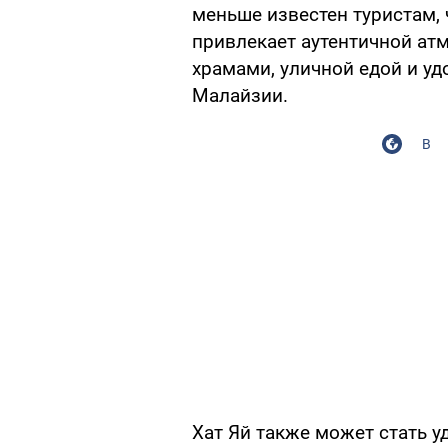
меньше известен туристам,
привлекает аутентичной а
храмами, уличной едой и у
Малайзии.
В
Хат Яй также может стать у