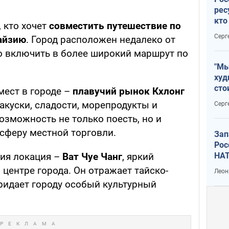
рес
кто
, кто хочет
совместить путешествие по
дик
Серг
айзию
. Город расположен недалеко от
о включить в более широкий маршрут по
"Мы
худ
сто
мест в городе –
плавучий рынок Кхлонг
отч
закуски, сладости, морепродукты и
Серг
рак
возможность не только поесть, но и
сферу местной торговли.
Зап
Рос
НАТ
ия локация –
Ват Чуе Чанг
, яркий
 центре города. Он отражает тайско-
Леон
придает городу особый культурный