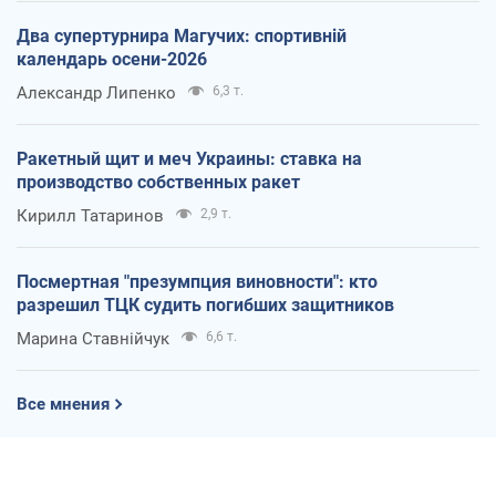
Два супертурнира Магучих: спортивній
календарь осени-2026
Александр Липенко
6,3 т.
Ракетный щит и меч Украины: ставка на
производство собственных ракет
Кирилл Татаринов
2,9 т.
Посмертная "презумпция виновности": кто
разрешил ТЦК судить погибших защитников
Марина Ставнійчук
6,6 т.
Все мнения