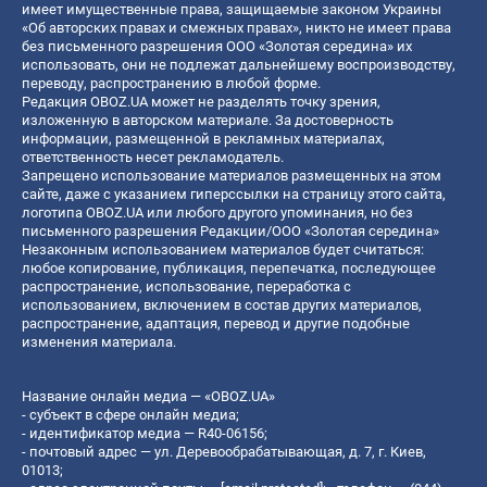
имеет имущественные права, защищаемые законом Украины
«Об авторских правах и смежных правах», никто не имеет права
без письменного разрешения ООО «Золотая середина» их
использовать, они не подлежат дальнейшему воспроизводству,
переводу, распространению в любой форме.
Редакция OBOZ.UA может не разделять точку зрения,
изложенную в авторском материале. За достоверность
информации, размещенной в рекламных материалах,
ответственность несет рекламодатель.
Запрещено использование материалов размещенных на этом
сайте, даже с указанием гиперссылки на страницу этого сайта,
логотипа OBOZ.UA или любого другого упоминания, но без
письменного разрешения Редакции/ООО «Золотая середина»
Незаконным использованием материалов будет считаться:
любое копирование, публикация, перепечатка, последующее
распространение, использование, переработка с
использованием, включением в состав других материалов,
распространение, адаптация, перевод и другие подобные
изменения материала.
Название онлайн медиа — «OBOZ.UA»
- субъект в сфере онлайн медиа;
- идентификатор медиа — R40-06156;
- почтовый адрес — ул. Деревообрабатывающая, д. 7, г. Киев,
01013;