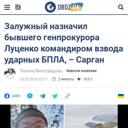
Залужный назначил
бывшего генпрокурора
Луценко командиром взвода
ударных БПЛА, – Сарган
Ульяна Виноградова
Новости политики
22.02.2023 22:57
2 минуты
19,3 т.
3485