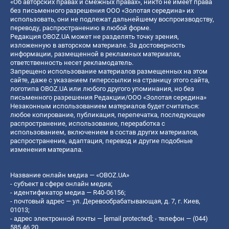
«Об авторских правах и смежных правах», никто не имеет права
без письменного разрешения ООО «Золотая середина» их
использовать, они не подлежат дальнейшему воспроизводству,
переводу, распространению в любой форме.
Редакция OBOZ.UA может не разделять точку зрения,
изложенную в авторском материале. За достоверность
информации, размещенной в рекламных материалах,
ответственность несет рекламодатель.
Запрещено использование материалов размещенных на этом
сайте, даже с указанием гиперссылки на страницу этого сайта,
логотипа OBOZ.UA или любого другого упоминания, но без
письменного разрешения Редакции/ООО «Золотая середина»
Незаконным использованием материалов будет считаться:
любое копирование, публикация, перепечатка, последующее
распространение, использование, переработка с
использованием, включением в состав других материалов,
распространение, адаптация, перевод и другие подобные
изменения материала.
Название онлайн медиа — «OBOZ.UA»
- субъект в сфере онлайн медиа;
- идентификатор медиа — R40-06156;
- почтовый адрес — ул. Деревообрабатывающая, д. 7, г. Киев,
01013;
- адрес электронной почты —
[email protected]
; - телефон — (044)
585 46 20