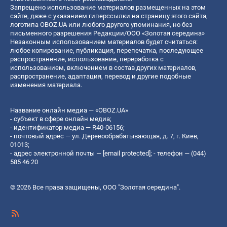
Запрещено использование материалов размещенных на этом
сайте, даже с указанием гиперссылки на страницу этого сайта,
логотипа OBOZ.UA или любого другого упоминания, но без
письменного разрешения Редакции/ООО «Золотая середина»
Незаконным использованием материалов будет считаться:
любое копирование, публикация, перепечатка, последующее
распространение, использование, переработка с
использованием, включением в состав других материалов,
распространение, адаптация, перевод и другие подобные
изменения материала.
Название онлайн медиа — «OBOZ.UA»
- субъект в сфере онлайн медиа;
- идентификатор медиа — R40-06156;
- почтовый адрес — ул. Деревообрабатывающая, д. 7, г. Киев,
01013;
- адрес электронной почты —
[email protected]
; - телефон — (044)
585 46 20
© 2026 Все права защищены, ООО "Золотая середина".