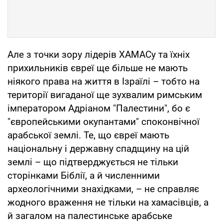
Але з точки зору лідерів ХАМАСу та їхніх
прихильників євреї ще більше не мають
ніякого права на життя в Ізраїлі – тобто на
території вигаданої ще зухвалим римським
імператором Адріаном "Палестини", бо є
"європейськими окупантами" споконвічної
арабської землі. Те, що євреї мають
національну і державну спадщину на цій
землі – що підтверджується не тільки
сторінками Біблії, а й численними
археологічними знахідками, – не справляє
жодного враження не тільки на хамасівців, а
й загалом на палестинське арабське