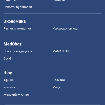
Новости Кулинарии
Экономика
Рынки и компании
Mакроэкономика
MedOboz
Новости медицины
MAMACLUB
Covid
Шоу
Афиша
Сплетни
Красота
Мода
Женский Журнал