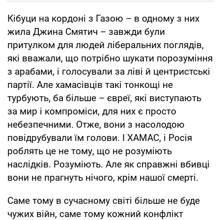
Кібуци на кордоні з Газою – в одному з них
жила Джина Смятич – завжди були
притулком для людей ліберальних поглядів,
які вважали, що потрібно шукати порозуміння
з арабами, і голосували за ліві й центристські
партії. Але хамасівців такі тонкощі не
турбують, ба більше – євреї, які виступають
за мир і компроміси, для них є просто
небезпечними. Отже, вони з насолодою
повідрубували їм голови. І ХАМАС, і Росія
роблять це не тому, що не розуміють
наслідків. Розуміють. Але як справжні вбивці
вони не прагнуть нічого, крім нашої смерті.
Саме тому в сучасному світі більше не буде
чужих війн, саме тому кожний конфлікт