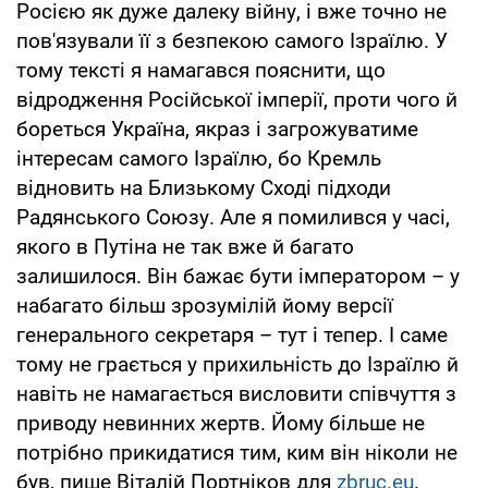
Росією як дуже далеку війну, і вже точно не
пов'язували її з безпекою самого Ізраїлю. У
тому тексті я намагався пояснити, що
відродження Російської імперії, проти чого й
бореться Україна, якраз і загрожуватиме
інтересам самого Ізраїлю, бо Кремль
відновить на Близькому Сході підходи
Радянського Союзу. Але я помилився у часі,
якого в Путіна не так вже й багато
залишилося. Він бажає бути імператором – у
набагато більш зрозумілій йому версії
генерального секретаря – тут і тепер. І саме
тому не грається у прихильність до Ізраїлю й
навіть не намагається висловити співчуття з
приводу невинних жертв. Йому більше не
потрібно прикидатися тим, ким він ніколи не
був, пише Віталій Портніков для
zbruc.eu
.