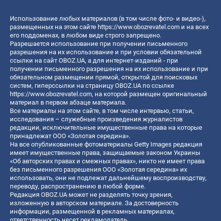
Использование любых материалов (в том числе фото- и видео-),
размещенных на этом сайте
https://www.obozrevatel.com
и на всех
его поддоменах, в любом виде строго запрещено.
Разрешается использование при получении письменного
разрешения на их использование и при условии обязательной
ссылки на сайт OBOZ.UA, а для интернет-изданий - при
получении письменного разрешения на их использование и при
обязательном размещении прямой, открытой для поисковых
систем, гиперссылки на страницу OBOZ.UA по ссылке
https://www.obozrevatel.com
, на которой размещен оригинальный
материал в первом абзаце материала.
Все материалы на этом сайте, в том числе интервью, статьи,
исследования – служебные произведения журналистов
редакции, исключительные имущественные права на которые
принадлежат ООО «Золотая середина».
На все опубликованные фотоматериалы Getty Images редакция
имеет имущественные права, защищаемые законом Украины
«Об авторских правах и смежных правах», никто не имеет права
без письменного разрешения ООО «Золотая середина» их
использовать, они не подлежат дальнейшему воспроизводству,
переводу, распространению в любой форме.
Редакция OBOZ.UA может не разделять точку зрения,
изложенную в авторском материале. За достоверность
информации, размещенной в рекламных материалах,
ответственность несет рекламодатель.