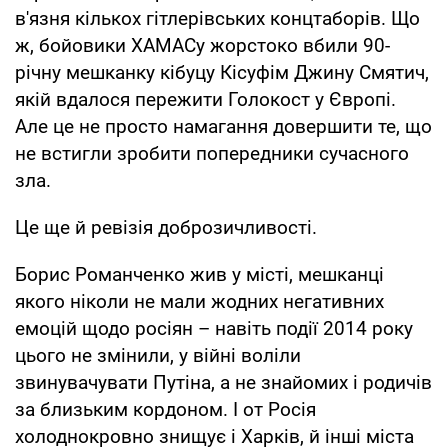
в'язня кількох гітлерівських концтаборів. Що
ж, бойовики ХАМАСу жорстоко вбили 90-
річну мешканку кібуцу Кісуфім Джину Смятич,
якій вдалося пережити Голокост у Європі.
Але це не просто намагання довершити те, що
не встигли зробити попередники сучасного
зла.
Це ще й ревізія доброзичливості.
Борис Романченко жив у місті, мешканці
якого ніколи не мали жодних негативних
емоцій щодо росіян – навіть події 2014 року
цього не змінили, у війні воліли
звинувачувати Путіна, а не знайомих і родичів
за близьким кордоном. І от Росія
холоднокровно знищує і Харків, й інші міста