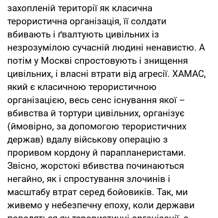
захопленій території як класична
терористична організація, її солдати
вбивають і ґвалтують цивільних із
незрозумілою сучасній людині ненавистю. А
потім у Москві спростовують і знищення
цивільних, і власні втрати від агресії. ХАМАС,
який є класичною терористичною
організацією, весь сенс існування якої –
вбивства й тортури цивільних, організує
(ймовірно, за допомогою терористичних
держав) вдалу військову операцію з
проривом кордону й парапланеристами.
Звісно, жорстокі вбивства починаються
негайно, як і спростування злочинів і
масштабу втрат серед бойовиків. Так, ми
живемо у небезпечну епоху, коли держави