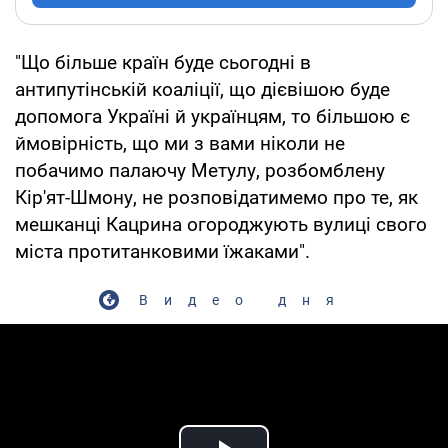
"Що більше країн буде сьогодні в
антипутінській коаліції, що дієвішою буде
допомога Україні й українцям, то більшою є
ймовірність, що ми з вами ніколи не
побачимо палаючу Метулу, розбомблену
Кір'ят-Шмону, не розповідатимемо про те, як
мешканці Кацрина огороджують вулиці свого
міста протитанковими їжаками".
Видео дня