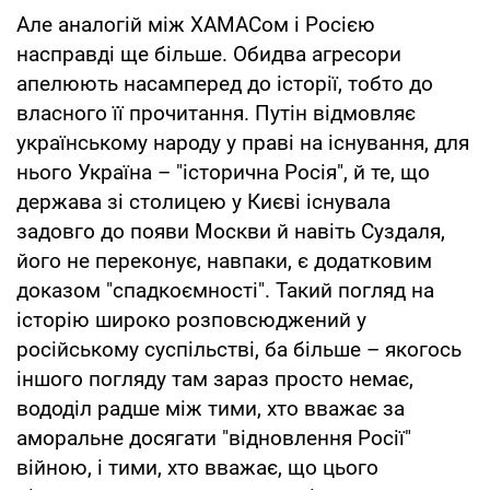
Але аналогій між ХАМАСом і Росією
насправді ще більше. Обидва агресори
апелюють насамперед до історії, тобто до
власного її прочитання. Путін відмовляє
українському народу у праві на існування, для
нього Україна – "історична Росія", й те, що
держава зі столицею у Києві існувала
задовго до появи Москви й навіть Суздаля,
його не переконує, навпаки, є додатковим
доказом "спадкоємності". Такий погляд на
історію широко розповсюджений у
російському суспільстві, ба більше – якогось
іншого погляду там зараз просто немає,
вододіл радше між тими, хто вважає за
аморальне досягати "відновлення Росії"
війною, і тими, хто вважає, що цього