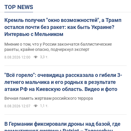
TOP NEWS
Кремль получил "окно возможностей", а Трамп
остался почти без ракет: как быть Украине?
Интервью с Мельником
Мнение о том, что у России закончатся баллистические
ракеты, крайне опасно, подчеркнул эксперт
3,3 т.
8.08.2026 12:00
"Всё горело": очевидица рассказала о гибели 3-
летнего мальчика и его родных в результате
атаки РФ на Киевскую область. Видео и фото
Вечная память жертвам российского террора
1,1 т.
8.08.2026 12:07
В Германии фиксировали дроны над базой, где
ремонтируют системы Patriot – Tagesschau