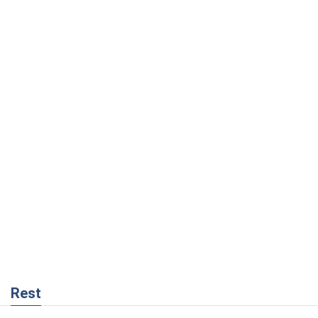
Rest
Мнения
Совпадение интересов двух циничных
игроков или тайный план Трампа и
Путина?
Виктор Швец
5,5 т.