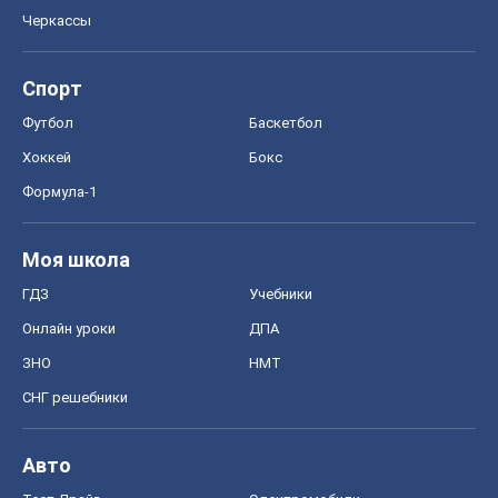
Моя школа
ГДЗ
Учебники
Онлайн уроки
ДПА
ЗНО
НМТ
СНГ решебники
Авто
Тест Драйв
Электромобили
Акции
Сервис
Food Oboz
Рецепты
Напитки
Диеты