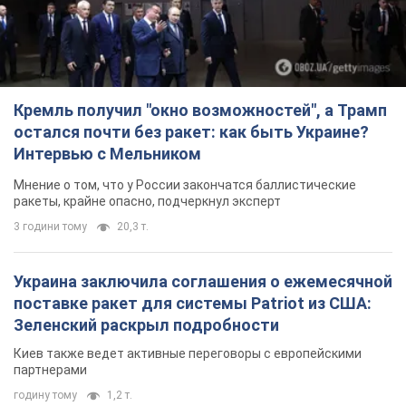
Мнение о том, что у России закончатся баллистические
ракеты, крайне опасно, подчеркнул эксперт
3 години тому
20,3 т.
Украина заключила соглашения о ежемесячной
поставке ракет для системы Patriot из США:
Зеленский раскрыл подробности
Киев также ведет активные переговоры с европейскими
партнерами
годину тому
1,2 т.
Заботилась об учениках и поддерживала
учителей: в результате удара РФ по Киевской
области погибли директор киевского лицея, её
муж и внук
Вечная память жертвам российского террора
2 години тому
12,3 т.