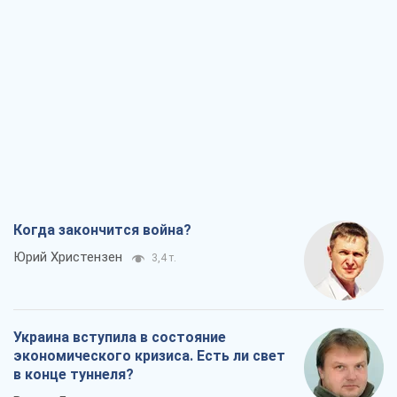
Когда закончится война?
Юрий Христензен
3,4 т.
Украина вступила в состояние
экономического кризиса. Есть ли свет
в конце туннеля?
Вадим Денисенко
2,8 т.
Чей будет Крым, тот и победит (NSJ), а
украинских футбольных чиновников
могут назвать убийцами
Александр Кирш
3,6 т.