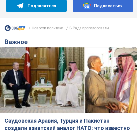
Саудовская Аравия, Турция и Пакистан
создали азиатский аналог НАТО: что известно
Договор предусматривает взаимную поддержку в случае
нападения на одно из государств
8.08.2026 00:22
4,8 т.
В Прикарпатье после аномальной
жары прошел сильный ливень:
дороги превратились в реки. Видео
Непогода обрушилась на Ивано-Франковскую