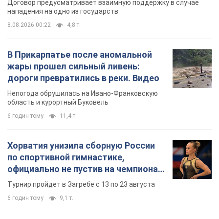
область и курортный Буковель
6 годин тому
11,4 т.
Хорватия унизила сборную России
по спортивной гимнастике,
официально не пустив на чемпионат
Европы основных спортсменов
Турнир пройдет в Загребе с 13 по 23 августа
6 годин тому
9,1 т.