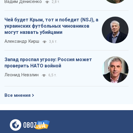
Запад проспал угрозу: Россия может
проверить НАТО войной
Леонид Невзлин
6,5 т.
Все мнения
О компании
Команда
Правовая информация
Политика
конфиденциальности
Реклама на сайте
Документы
Редакционная политика
Журналисты OBOZ.UA на месте
событий