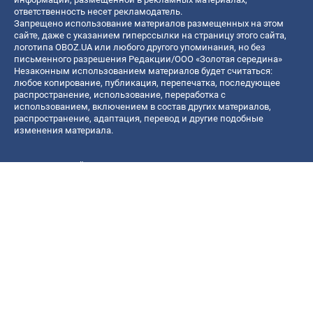
ответственность несет рекламодатель.
Запрещено использование материалов размещенных на этом
сайте, даже с указанием гиперссылки на страницу этого сайта,
логотипа OBOZ.UA или любого другого упоминания, но без
письменного разрешения Редакции/ООО «Золотая середина»
Незаконным использованием материалов будет считаться:
любое копирование, публикация, перепечатка, последующее
распространение, использование, переработка с
использованием, включением в состав других материалов,
распространение, адаптация, перевод и другие подобные
изменения материала.
Название онлайн медиа — «OBOZ.UA»
- субъект в сфере онлайн медиа;
- идентификатор медиа — R40-06156;
- почтовый адрес — ул. Деревообрабатывающая, д. 7, г. Киев,
01013;
- адрес электронной почты —
[email protected]
; - телефон — (044)
585 46 20
© 2026 Все права защищены, ООО "Золотая середина".