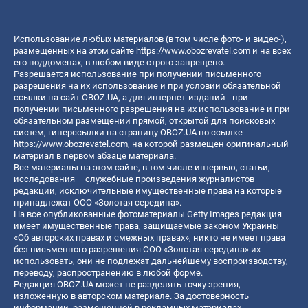
Использование любых материалов (в том числе фото- и видео-),
размещенных на этом сайте
https://www.obozrevatel.com
и на всех
его поддоменах, в любом виде строго запрещено.
Разрешается использование при получении письменного
разрешения на их использование и при условии обязательной
ссылки на сайт OBOZ.UA, а для интернет-изданий - при
получении письменного разрешения на их использование и при
обязательном размещении прямой, открытой для поисковых
систем, гиперссылки на страницу OBOZ.UA по ссылке
https://www.obozrevatel.com
, на которой размещен оригинальный
материал в первом абзаце материала.
Все материалы на этом сайте, в том числе интервью, статьи,
исследования – служебные произведения журналистов
редакции, исключительные имущественные права на которые
принадлежат ООО «Золотая середина».
На все опубликованные фотоматериалы Getty Images редакция
имеет имущественные права, защищаемые законом Украины
«Об авторских правах и смежных правах», никто не имеет права
без письменного разрешения ООО «Золотая середина» их
использовать, они не подлежат дальнейшему воспроизводству,
переводу, распространению в любой форме.
Редакция OBOZ.UA может не разделять точку зрения,
изложенную в авторском материале. За достоверность
информации, размещенной в рекламных материалах,