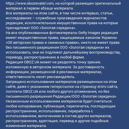
https://www.obozrevatel.com
, на которой размещен оригинальный
материал в первом абзаце материала.
Все материалы на этом сайте, в том числе интервью, статьи,
исследования – служебные произведения журналистов
редакции, исключительные имущественные права на которые
принадлежат ООО «Золотая середина».
На все опубликованные фотоматериалы Getty Images редакция
имеет имущественные права, защищаемые законом Украины
«Об авторских правах и смежных правах», никто не имеет права
без письменного разрешения ООО «Золотая середина» их
использовать, они не подлежат дальнейшему воспроизводству,
переводу, распространению в любой форме.
Редакция OBOZ.UA может не разделять точку зрения,
изложенную в авторском материале. За достоверность
информации, размещенной в рекламных материалах,
ответственность несет рекламодатель.
Запрещено использование материалов размещенных на этом
сайте, даже с указанием гиперссылки на страницу этого сайта,
логотипа OBOZ.UA или любого другого упоминания, но без
письменного разрешения Редакции/ООО «Золотая середина»
Незаконным использованием материалов будет считаться:
любое копирование, публикация, перепечатка, последующее
распространение, использование, переработка с
использованием, включением в состав других материалов,
распространение, адаптация, перевод и другие подобные
изменения материала.