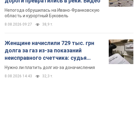
дороги превратились в реки. Видео
Непогода обрушилась на Ивано-Франковскую
область и курортный Буковель
8.08.2026 09:27
38,9 т.
Женщине начислили 729 тыс. грн
долга за газ из-за показаний
неисправного счетчика: судья
вынес неожиданное решение
Нужно ли платить долг из-за доначисления
8.08.2026 14:43
32,3 т.