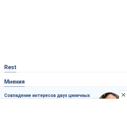
Rest
Мнения
Совпадение интересов двух циничных
игроков или тайный план Трампа и
Путина?
Виктор Швец
13,1 т.