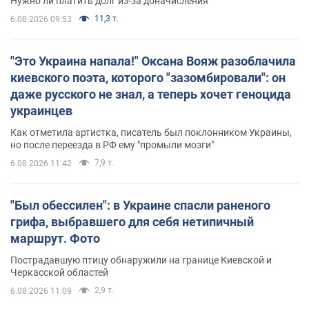
Нужно ли платить долг из-за доначисления
11,3 т.
6.08.2026 09:53
"Это Украина напала!" Оксана Вояж разоблачила
киевского поэта, которого "зазомбировали": он
даже русского не знал, а теперь хочет геноцида
украинцев
Как отметила артистка, писатель был поклонником Украины,
но после переезда в РФ ему "промыли мозги"
7,9 т.
6.08.2026 11:42
"Был обессилен": в Украине спасли раненого
грифа, выбравшего для себя нетипичный
маршрут. Фото
Пострадавшую птицу обнаружили на границе Киевской и
Черкасской областей
2,9 т.
6.08.2026 11:09