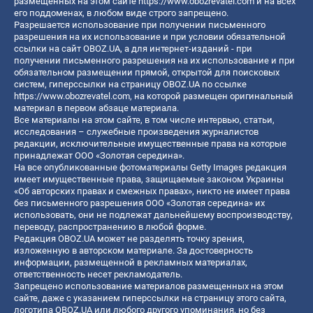
размещенных на этом сайте
https://www.obozrevatel.com
и на всех
его поддоменах, в любом виде строго запрещено.
Разрешается использование при получении письменного
разрешения на их использование и при условии обязательной
ссылки на сайт OBOZ.UA, а для интернет-изданий - при
получении письменного разрешения на их использование и при
обязательном размещении прямой, открытой для поисковых
систем, гиперссылки на страницу OBOZ.UA по ссылке
https://www.obozrevatel.com
, на которой размещен оригинальный
материал в первом абзаце материала.
Все материалы на этом сайте, в том числе интервью, статьи,
исследования – служебные произведения журналистов
редакции, исключительные имущественные права на которые
принадлежат ООО «Золотая середина».
На все опубликованные фотоматериалы Getty Images редакция
имеет имущественные права, защищаемые законом Украины
«Об авторских правах и смежных правах», никто не имеет права
без письменного разрешения ООО «Золотая середина» их
использовать, они не подлежат дальнейшему воспроизводству,
переводу, распространению в любой форме.
Редакция OBOZ.UA может не разделять точку зрения,
изложенную в авторском материале. За достоверность
информации, размещенной в рекламных материалах,
ответственность несет рекламодатель.
Запрещено использование материалов размещенных на этом
сайте, даже с указанием гиперссылки на страницу этого сайта,
логотипа OBOZ.UA или любого другого упоминания, но без