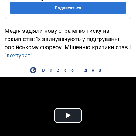
Подписаться
Медія задіяли нову стратегію тиску на
трампістів: їх звинувачують у підігруванні
російському фюреру. Мішенню критики став і
"лохтурат"
.
Видео дня
Play Video