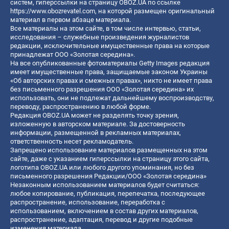
систем, гиперссылки на страницу OBOZ.UA по ссылке
https://www.obozrevatel.com
, на которой размещен оригинальный
материал в первом абзаце материала.
Все материалы на этом сайте, в том числе интервью, статьи,
исследования – служебные произведения журналистов
редакции, исключительные имущественные права на которые
принадлежат ООО «Золотая середина».
На все опубликованные фотоматериалы Getty Images редакция
имеет имущественные права, защищаемые законом Украины
«Об авторских правах и смежных правах», никто не имеет права
без письменного разрешения ООО «Золотая середина» их
использовать, они не подлежат дальнейшему воспроизводству,
переводу, распространению в любой форме.
Редакция OBOZ.UA может не разделять точку зрения,
изложенную в авторском материале. За достоверность
информации, размещенной в рекламных материалах,
ответственность несет рекламодатель.
Запрещено использование материалов размещенных на этом
сайте, даже с указанием гиперссылки на страницу этого сайта,
логотипа OBOZ.UA или любого другого упоминания, но без
письменного разрешения Редакции/ООО «Золотая середина»
Незаконным использованием материалов будет считаться:
любое копирование, публикация, перепечатка, последующее
распространение, использование, переработка с
использованием, включением в состав других материалов,
распространение, адаптация, перевод и другие подобные
изменения материала.