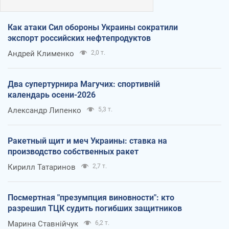
Как атаки Сил обороны Украины сократили
экспорт российских нефтепродуктов
Андрей Клименко
2,0 т.
Два супертурнира Магучих: спортивній
календарь осени-2026
Александр Липенко
5,3 т.
Ракетный щит и меч Украины: ставка на
производство собственных ракет
Кирилл Татаринов
2,7 т.
Посмертная "презумпция виновности": кто
разрешил ТЦК судить погибших защитников
Марина Ставнійчук
6,2 т.