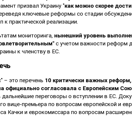
амент призвал Украину "
как можно скорее дости
 переведя ключевые реформы со стадии обсужден
п к практической реализации.
ьтатам мониторинга,
нынешний уровень выполне
довлетворительным"
с учетом важности реформ 
аины к членству в ЕС.
ечь
" – это перечень
10 критически важных реформ,
на официально согласовала с Европейским Со
 дальнейшие переговоры о вступлении в ЕС. Доку
ого вице-премьера по вопросам европейской и ев
аса Качки и еврокомиссара по вопросам расширен