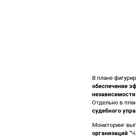
В плане фигури
обеспечение э
независимости
Отдельно в пла
судебного упр
Мониторинг вып
организаций
"Ч