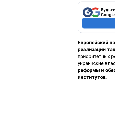
Будьте
Google
Европейский п
реализации так
приоритетных р
украинские вла
реформы и обе
институтов
.