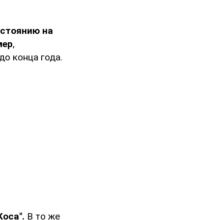
остоянию на
мер
,
о конца года.
оса".
В то же