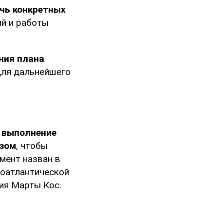
чь конкретных
ий и работы
ния плана
для дальнейшего
 выполнение
юзом
, чтобы
мент назван в
роатлантической
ия Марты Кос.