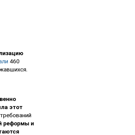
ализацию
али
460
ржавшихся.
венно
ила этот
 требований
й реформы и
стаются