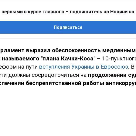
 первыми в курсе главного – подпишитесь на Новини на
Подписаться
арламент выразил обеспокоенность медленным
 называемого "плана Качки-Коса"
– 10-пунктног
еформ на пути
вступления Украины в Евросоюз
. 
сти должны сосредоточиться на
продолжении су
спечении беспрепятственной работы антикорр