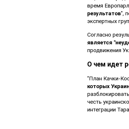
время Европарл
результатов
",
экспертных груп
Согласно резул
является "неу
продвижения Укр
О чем идет р
"План Качки-Кос
которых Украи
разблокировать
честь украинск
интеграции Тар