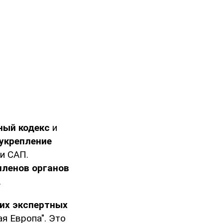
ный кодекс
и
укрепление
 и САП.
членов органов
.
их экспертных
я Европа". Это