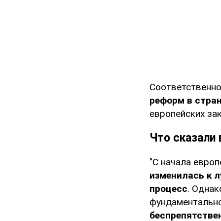
Соответственно
реформ в стра
европейских зак
Что сказали
"С начала европ
изменилась к л
процесс
. Одна
фундаментально
беспрепятстве