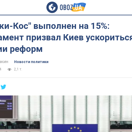
ки-Кос" выполнен на 15%:
мент призвал Киев ускориться
ии реформ
акин
Новости политики
4
2,1 т.