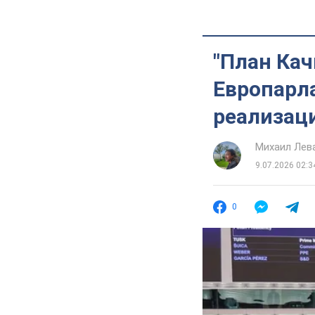
"План Кач
Европарла
реализац
Михаил Лев
9.07.2026 02:3
0