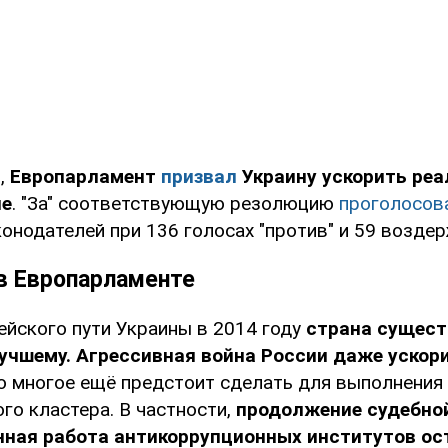
,
Европарламент
призвал
Украину ускорить ре
не
. "За" соответствующую резолюцию
проголосов
онодателей при 136 голосах "против" и 59 возде
 в Европарламенте
ейского пути Украины в 2014 году
страна сущест
учшему. Агрессивная война России даже ускор
ко многое ещё предстоит сделать для выполнения
го кластера. В частности,
продолжение судебно
нная работа антикоррупционных институтов о