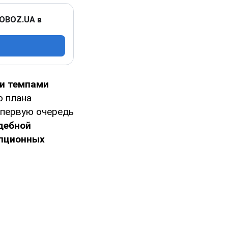
 OBOZ.UA в
и темпами
о плана
В первую очередь
дебной
упционных