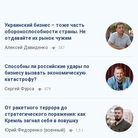
От ракетного террора до
стратегического поражения: как
Кремль загнал себя в ловушку
Юрий Федоренко (военный)
1,5 т.
Запад обязан остановить путинский
геноцид украинцев
Леонид Невзлин
5,5 т.
Все мнения
О компании
Команда
Правовая информация
Политика