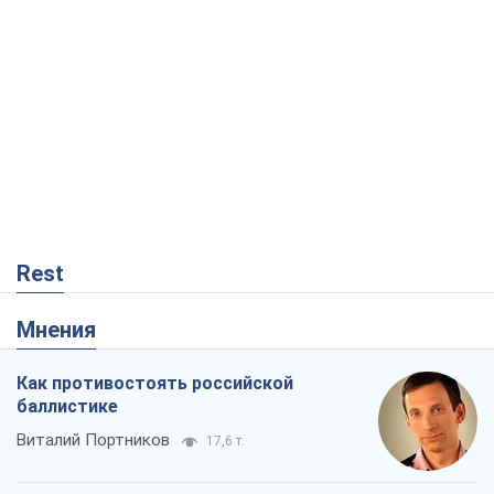
Как противостоять российской
баллистике
Виталий Портников
17,6 т.
Несмотря на все, Киев выстоит. Ведь
сдаться значит потерять все
Ольга Айвазовская
11,5 т.
В США родители через суд обвиняют
TikTok в смерти своих детей, или Атака
КНР на молодежь
Александр Кирш
234