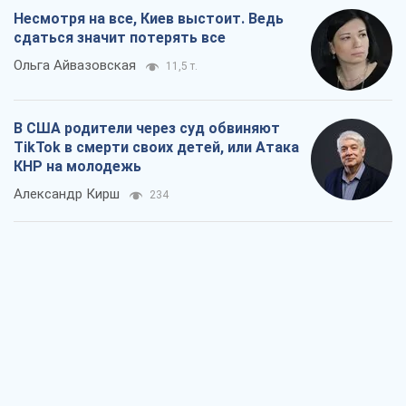
Украинский бизнес – тоже часть
обороноспособности страны. Не
отдавайте их рынок чужим
Алексей Давиденко
387
Способны ли российские удары по
бизнесу вызвать экономическую
катастрофу?
Сергей Фурса
879