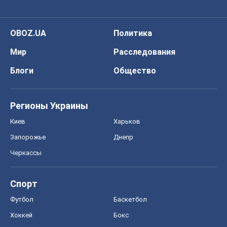
Спорт
Футбол
Баскетбол
Хоккей
Бокс
Формула-1
Моя школа
ГДЗ
Учебники
Онлайн уроки
ДПА
ЗНО
НМТ
СНГ решебники
Авто
Тест Драйв
Электромобили
Акции
Сервис