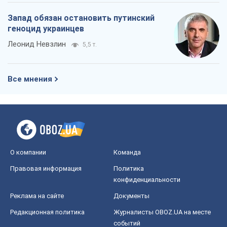
конфиденциальности
Реклама на сайте
Документы
Редакционная политика
Журналисты OBOZ.UA на месте
событий
OBOZ.UA
Политика
Мир
Расследования
Блоги
Общество
Регионы Украины
Киев
Харьков
Запорожье
Днепр
Черкассы