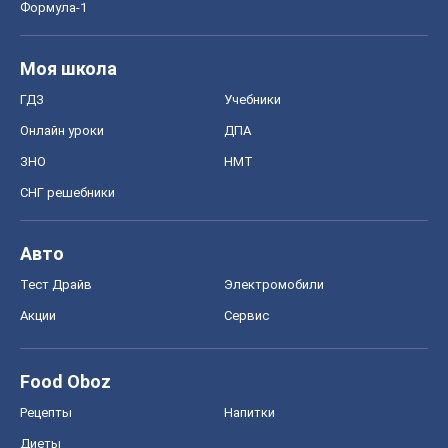
Food Oboz
Рецепты
Напитки
Диеты
Экономика
Рынки и компании
Mакроэкономика
MedOboz
Новости медицины
MAMACLUB
Шоу
Афиша
Сплетни
Красота
Мода