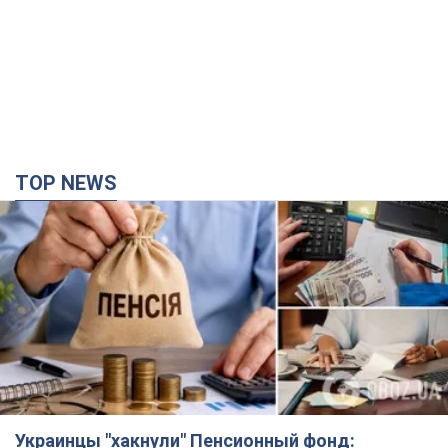
Украинцы "хакнули" Пенсионный фонд:
выплаты массово увеличивают из-за исков, но
денег не хватает
Как пересчитывают пенсии
4 години тому
86,8 т.
ВАКС избрал меру пресечения экс-послу
Украины в США Стефанишиной: что известно о
деле
Суд не полностью удовлетворил ходатайство прокуратуры
29 хвилин тому
2,7 т.
Россия атаковала судно под флагом Гвинеи-