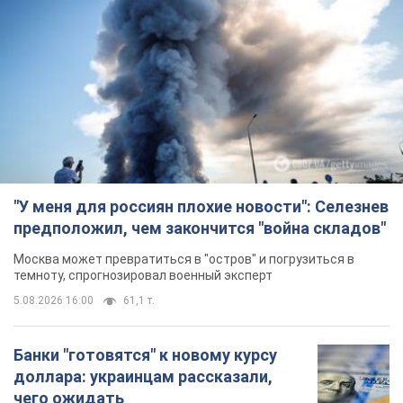
Банки "готовятся" к новому курсу
доллара: украинцам рассказали,
чего ожидать
Каким будет курс валюты в обменниках
12 годин тому
120,5 т.
"Джипинг разрушает экосистемы,
которые формировались сотни
лет": в Greenpeace забили тревогу
В высокогорье расположены альпийские и
субальпийские луга – редкие природные
комплексы, которые формировались на протяжении сотен
лет
5.08.2026 23:00
1,6 т.