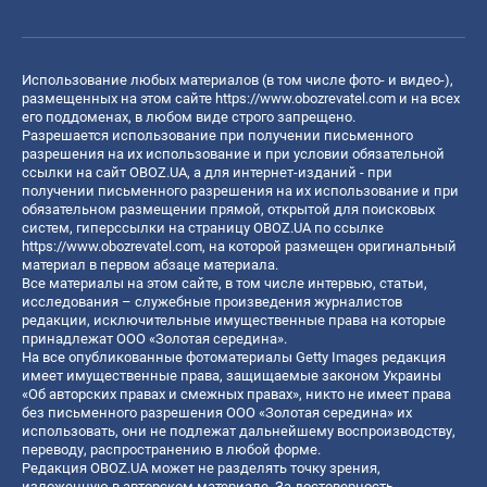
Использование любых материалов (в том числе фото- и видео-),
размещенных на этом сайте
https://www.obozrevatel.com
и на всех
его поддоменах, в любом виде строго запрещено.
Разрешается использование при получении письменного
разрешения на их использование и при условии обязательной
ссылки на сайт OBOZ.UA, а для интернет-изданий - при
получении письменного разрешения на их использование и при
обязательном размещении прямой, открытой для поисковых
систем, гиперссылки на страницу OBOZ.UA по ссылке
https://www.obozrevatel.com
, на которой размещен оригинальный
материал в первом абзаце материала.
Все материалы на этом сайте, в том числе интервью, статьи,
исследования – служебные произведения журналистов
редакции, исключительные имущественные права на которые
принадлежат ООО «Золотая середина».
На все опубликованные фотоматериалы Getty Images редакция
имеет имущественные права, защищаемые законом Украины
«Об авторских правах и смежных правах», никто не имеет права
без письменного разрешения ООО «Золотая середина» их
использовать, они не подлежат дальнейшему воспроизводству,
переводу, распространению в любой форме.
Редакция OBOZ.UA может не разделять точку зрения,
изложенную в авторском материале. За достоверность