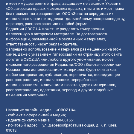
имеет имущественные права, защищаемые законом Украины
«Об авторских правах и смежных правах», никто не имеет права
без письменного разрешения ООО «Золотая середина» их
использовать, они не подлежат дальнейшему воспроизводству,
переводу, распространению в любой форме.
Редакция OBOZ.UA может не разделять точку зрения,
изложенную в авторском материале. За достоверность
информации, размещенной в рекламных материалах,
ответственность несет рекламодатель.
Запрещено использование материалов размещенных на этом
сайте, даже с указанием гиперссылки на страницу этого сайта,
логотипа OBOZ.UA или любого другого упоминания, но без
письменного разрешения Редакции/ООО «Золотая середина»
Незаконным использованием материалов будет считаться:
любое копирование, публикация, перепечатка, последующее
распространение, использование, переработка с
использованием, включением в состав других материалов,
распространение, адаптация, перевод и другие подобные
изменения материала.
Название онлайн медиа — «OBOZ.UA»
- субъект в сфере онлайн медиа;
- идентификатор медиа — R40-06156;
- почтовый адрес — ул. Деревообрабатывающая, д. 7, г. Киев,
01013;