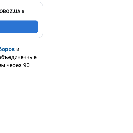
 OBOZ.UA в
боров
и
 объединенные
ем через 90