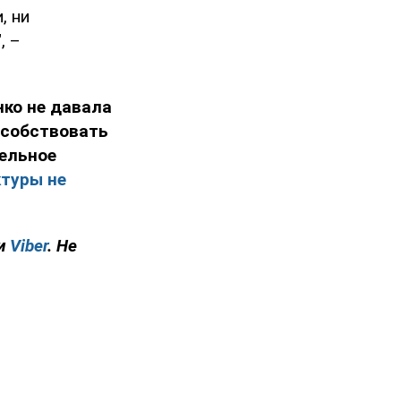
, ни
, –
ко не давала
собствовать
ельное
туры не
и
Viber
. Не