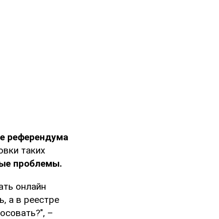
е референдума
овки таких
ые проблемы.
ать онлайн
, а в реестре
осовать?", –