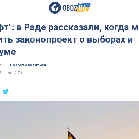
фт": в Раде рассказали, когда 
ть законопроект о выборах и
уме
ин
Новости политики
5
2,7 т.