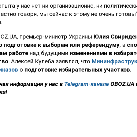
пыта у нас нет ни организационно, ни политически
естно говоря, мы сейчас к этому не очень готовы"
.
OZ.UA, премьер-министр Украины
Юлия Свириден
о подготовке к выборам или референдуму
, а
спо
ам работе
над будущими
изменениями в избират
тво
. Алексей Кулеба заявлял, что
Мининфраструк
иказов
о
подготовке избирательных участков.
ная информация у нас в
Telegram-канале
OBOZ.UA 
ки!