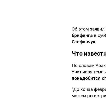
Об этом заявил 
брифинга
в суб
Стефанчук.
Что извест
По словам Арах
Учитывая темпы
понадобится о
"До конца февр
можем регистрир