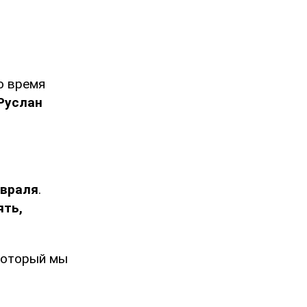
о время
Руслан
евраля
.
ять,
 который мы