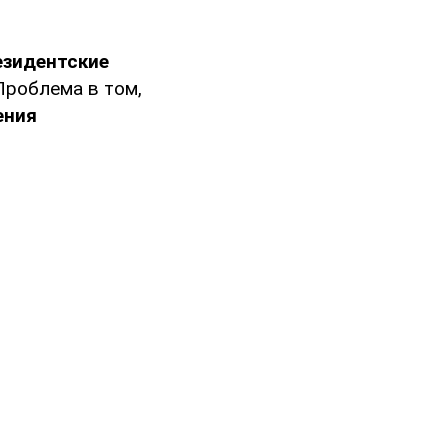
езидентские
Проблема в том,
ения