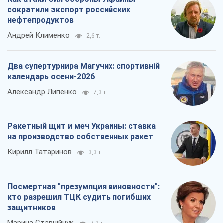
сократили экспорт российских
нефтепродуктов
Андрей Клименко
2,6 т.
Два супертурнира Магучих: спортивній
календарь осени-2026
Александр Липенко
7,3 т.
Ракетный щит и меч Украины: ставка
на производство собственных ракет
Кирилл Татаринов
3,3 т.
Посмертная "презумпция виновности":
кто разрешил ТЦК судить погибших
защитников
Марина Ставнійчук