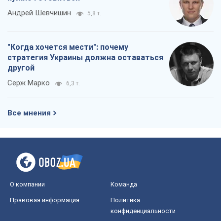
миром на условиях агрессора, или
Безысходность – тоже оружие России
Алексей Копытько
4,8 т.
Лестница эскалации войны: к чему нам
нужно готовиться
Андрей Шевчишин
5,8 т.
"Когда хочется мести": почему
стратегия Украины должна оставаться
другой
Серж Марко
6,3 т.
Все мнения