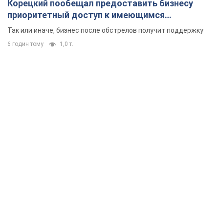
В прошлом месяце также выросли потери РФ в живой силе и
танках, а также количество поражений на большом
расстоянии
10 годин тому
4,7 т.
"Нужны быстрые и нестандартные подходы":
Корецкий пообещал предоставить бизнесу
приоритетный доступ к имеющимся
складским помещениям
Так или иначе, бизнес после обстрелов получит поддержку
6 годин тому
1,0 т.