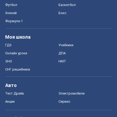
Киев
Харьков
Запорожье
Днепр
Черкассы
Спорт
Футбол
Баскетбол
Хоккей
Бокс
Формула-1
Моя школа
ГДЗ
Учебники
Онлайн уроки
ДПА
ЗНО
НМТ
СНГ решебники