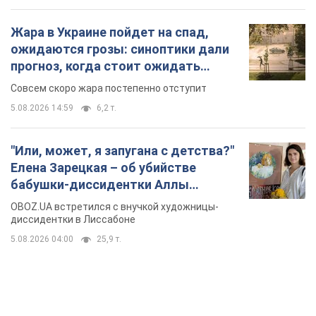
формировались сотни лет": в Greenpeace
забили тревогу
В высокогорье расположены альпийские и субальпийские
луга – редкие природные комплексы, которые
формировались на протяжении сотен лет
7 годин тому
567
Жара в Украине пойдет на спад,
ожидаются грозы: синоптики дали
прогноз, когда стоит ожидать
изменения погоды
Совсем скоро жара постепенно отступит
5.08.2026 14:59
6,2 т.
"Или, может, я запугана с детства?"
Елена Зарецкая – об убийстве
бабушки-диссидентки Аллы
Горской, критике сына Стуса и