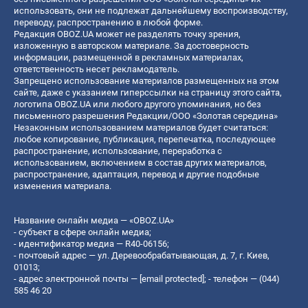
использовать, они не подлежат дальнейшему воспроизводству,
переводу, распространению в любой форме.
Редакция OBOZ.UA может не разделять точку зрения,
изложенную в авторском материале. За достоверность
информации, размещенной в рекламных материалах,
ответственность несет рекламодатель.
Запрещено использование материалов размещенных на этом
сайте, даже с указанием гиперссылки на страницу этого сайта,
логотипа OBOZ.UA или любого другого упоминания, но без
письменного разрешения Редакции/ООО «Золотая середина»
Незаконным использованием материалов будет считаться:
любое копирование, публикация, перепечатка, последующее
распространение, использование, переработка с
использованием, включением в состав других материалов,
распространение, адаптация, перевод и другие подобные
изменения материала.
Название онлайн медиа — «OBOZ.UA»
- субъект в сфере онлайн медиа;
- идентификатор медиа — R40-06156;
- почтовый адрес — ул. Деревообрабатывающая, д. 7, г. Киев,
01013;
- адрес электронной почты —
[email protected]
; - телефон — (044)
585 46 20