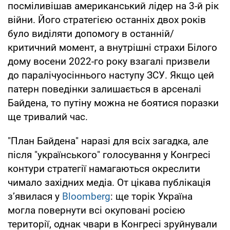
посміливішав американський лідер на 3-й рік
війни. Його стратегією останніх двох років
було виділяти допомогу в останній/
критичний момент, а внутрішні страхи Білого
дому восени 2022-го року взагалі призвели
до паралічуосіннього наступу ЗСУ. Якщо цей
патерн поведінки залишається в арсеналі
Байдена, то путіну можна не боятися поразки
ще тривалий час.
"План Байдена" наразі для всіх загадка, але
після "українського" голосування у Конгресі
контури стратегії намагаються окреслити
чимало західних медіа. От цікава публікація
зʼявилася у
Bloomberg
: ще торік Україна
могла повернути всі окуповані росією
території, однак чвари в Конгресі зруйнували