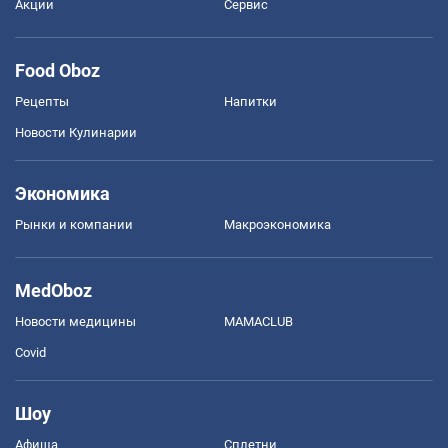
Акции
Сервис
Food Oboz
Рецепты
Напитки
Новости Кулинарии
Экономика
Рынки и компании
Mакроэкономика
MedOboz
Новости медицины
MAMACLUB
Covid
Шоу
Афиша
Сплетни