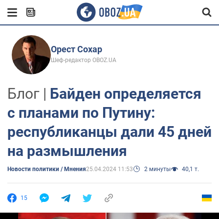
Орест Сохар
Шеф-редактор OBOZ.UA
Блог |
Байден определяется
с планами по Путину:
республиканцы дали 45 дней
на размышления
Новости политики / Мнения
25.04.2024 11:53
2 минуты
40,1 т.
15