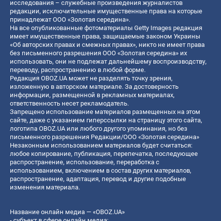
исследования – служебные произведения журналистов
редакции, исключительные имущественные права на которые
принадлежат ООО «Золотая середина».
На все опубликованные фотоматериалы Getty Images редакция
имеет имущественные права, защищаемые законом Украины
«Об авторских правах и смежных правах», никто не имеет права
без письменного разрешения ООО «Золотая середина» их
использовать, они не подлежат дальнейшему воспроизводству,
переводу, распространению в любой форме.
Редакция OBOZ.UA может не разделять точку зрения,
изложенную в авторском материале. За достоверность
информации, размещенной в рекламных материалах,
ответственность несет рекламодатель.
Запрещено использование материалов размещенных на этом
сайте, даже с указанием гиперссылки на страницу этого сайта,
логотипа OBOZ.UA или любого другого упоминания, но без
письменного разрешения Редакции/ООО «Золотая середина»
Незаконным использованием материалов будет считаться:
любое копирование, публикация, перепечатка, последующее
распространение, использование, переработка с
использованием, включением в состав других материалов,
распространение, адаптация, перевод и другие подобные
изменения материала.
Название онлайн медиа — «OBOZ.UA»
- субъект в сфере онлайн медиа;