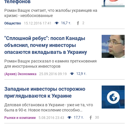
телефонов
Роман Ващук считает, что жалобы украинцев на
кризис - необоснованные
16,7 т.
2
Общество
15.12.2016 17:41
"Сплошной ребус": посол Канады
объяснил, почему инвесторы
опасаются вкладывать в Украину
Роман Ващук рассказал о камнях преткновения
для иностранных инвесторов
12,9 т.
(Архив) Экономика
25.09.2016 09:19
Западные инвесторы осторожно
приглядываются к Украине
Деловая обстановка в Украине - уже не та, что
была в 90-е. Новое поколение способно
объясняться на языке, понятном западным
17,7 т.
30
Рынки и компании
5.08.2016 23:43
инвесторам