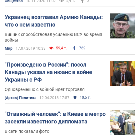
5,4 т.
2
Общество
10.11.2020 11:07
Украинец возглавил Армию Канады:
что о нем известно
Винник способствовал усилению ВСУ во время
войны
59,4 т.
769
Мир
17.07.2019 10:33
"Произведено в России": посол
Канады указал на нюанс в войне
Украины с РФ
Одновременно с войной идет торговля
10,5 т.
(Архив) Политика
12.04.2018 17:57
"Отважный человек": в Киеве в метро
засекли известного дипломата
В сети показали фото