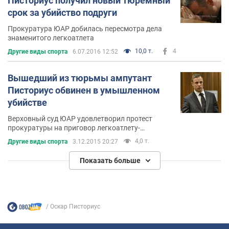
Писториус получил новый тюремный
срок за убийство подруги
Прокуратура ЮАР добилась пересмотра дела
знаменитого легкоатлета
10,0 т.
4
Другие виды спорта
6.07.2016 12:52
Вышедший из тюрьмы ампутант
Писториус обвинен в умышленном
убийстве
Верховный суд ЮАР удовлетворил протест
прокуратуры на приговор легкоатлету-
ампутанту Оскару Писториусу,
4,0 т.
Другие виды спорта
3.12.2015 20:27
Показать больше
Оскар Писториус