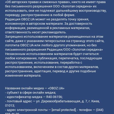
«Об авторских правах и смежных правах», никто не имеет права
без письменного разрешения ООО «Золотая середина» их
использовать, они не подлежат дальнейшему воспроизводству,
переводу, распространению в любой форме.
Редакция OBOZ.UA может не разделять точку зрения,
изложенную в авторском материале. За достоверность
информации, размещенной в рекламных материалах,
ответственность несет рекламодатель.
Запрещено использование материалов размещенных на этом
сайте, даже с указанием гиперссылки на страницу этого сайта,
логотипа OBOZ.UA или любого другого упоминания, но без
письменного разрешения Редакции/ООО «Золотая середина»
Незаконным использованием материалов будет считаться:
любое копирование, публикация, перепечатка, последующее
распространение, использование, переработка с
использованием, включением в состав других материалов,
распространение, адаптация, перевод и другие подобные
изменения материала.
Название онлайн медиа — «OBOZ.UA»
- субъект в сфере онлайн медиа;
- идентификатор медиа — R40-06156;
- почтовый адрес — ул. Деревообрабатывающая, д. 7, г. Киев,
01013;
- адрес электронной почты —
[email protected]
; - телефон — (044)