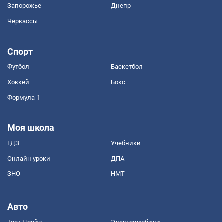
Запорожье
Днепр
Черкассы
Спорт
Футбол
Баскетбол
Хоккей
Бокс
Формула-1
Моя школа
ГДЗ
Учебники
Онлайн уроки
ДПА
ЗНО
НМТ
Авто
Тест Драйв
Электромобили