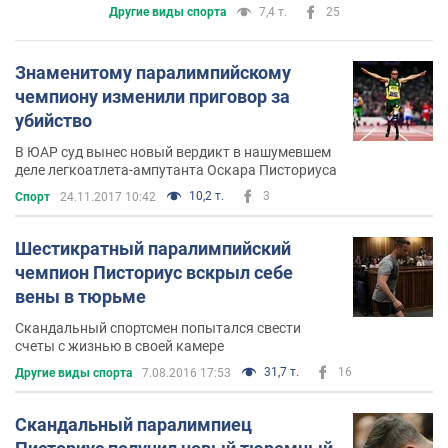
Другие виды спорта
7,4 т.
25
Знаменитому паралимпийскому
чемпиону изменили приговор за
убийство
В ЮАР суд вынес новый вердикт в нашумевшем
деле легкоатлета-ампутанта Оскара Писториуса
10,2 т.
3
Спорт
24.11.2017 10:42
Шестикратный паралимпийский
чемпион Писториус вскрыл себе
вены в тюрьме
Скандальный спортсмен попытался свести
счеты с жизнью в своей камере
31,7 т.
16
Другие виды спорта
7.08.2016 17:53
Скандальный паралимпиец