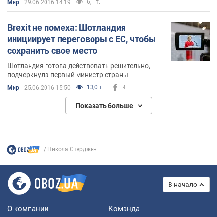
6,1 т.
Мир
29.06.2016 14:19
Brexit не помеха: Шотландия
инициирует переговоры с ЕС, чтобы
сохранить свое место
Шотландия готова действовать решительно,
подчеркнула первый министр страны
13,0 т.
4
Мир
25.06.2016 15:50
Показать больше
Никола Стерджен
В начало
О компании
Команда