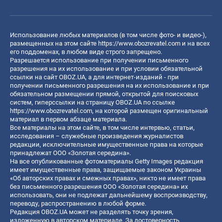
Использование любых материалов (в том числе фото- и видео-),
размещенных на этом сайте
https://www.obozrevatel.com
и на всех
его поддоменах, в любом виде строго запрещено.
Разрешается использование при получении письменного
разрешения на их использование и при условии обязательной
ссылки на сайт OBOZ.UA, а для интернет-изданий - при
получении письменного разрешения на их использование и при
обязательном размещении прямой, открытой для поисковых
систем, гиперссылки на страницу OBOZ.UA по ссылке
https://www.obozrevatel.com
, на которой размещен оригинальный
материал в первом абзаце материала.
Все материалы на этом сайте, в том числе интервью, статьи,
исследования – служебные произведения журналистов
редакции, исключительные имущественные права на которые
принадлежат ООО «Золотая середина».
На все опубликованные фотоматериалы Getty Images редакция
имеет имущественные права, защищаемые законом Украины
«Об авторских правах и смежных правах», никто не имеет права
без письменного разрешения ООО «Золотая середина» их
использовать, они не подлежат дальнейшему воспроизводству,
переводу, распространению в любой форме.
Редакция OBOZ.UA может не разделять точку зрения,
изложенную в авторском материале. За достоверность