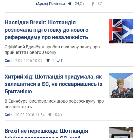
(Архів) Політика
24,2 т.
37
Наслідки Brexit: Шотландія
розпочала підготовку до нового
референдуму про незалежність
Офіційний Единбург зробив важливу заяву про
прийняття нового закону
11,0 т.
Світ
7.09.2016 10:09
Хитрий хід: Шотландія придумала, як
залишитися в ЄС, не посварившись із
Британією
В Единбурзі висловилися щодо референдуму про
незалежність
8,6 т.
Світ
10.08.2016 11:54
Brexit не перешкода: Шотландія