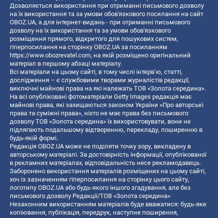
Дозволяється використання при отриманні письмового дозволу
на їх використання та за умови обов'язкового посилання на сайт
OBOZ.UA, а для інтернет-видань - при отриманні письмового
дозволу на їх використання та за умови обов'язкового
розміщення прямого, відкритого для пошукових систем,
гіперпосилання на сторінку OBOZ.UA за посиланням
https://www.obozrevatel.com
, на якій розміщено оригінальний
матеріал в першому абзаці матеріалу.
Всі матеріали на цьому сайті, в тому числі інтерв’ю, статті,
дослідження – є службовими творами журналістів редакції,
виключні майнові права на які належать ТОВ «Золота середина».
На всі опубліковані фотоматеріали Getty Images редакція має
майнові права, які захищаються законом України «Про авторські
права та суміжні права», ніхто не має права без письмового
дозволу ТОВ «Золота середина» їх використовувати, вони не
підлягають подальшому відтворенню, перекладу, поширенню в
будь-якій формі.
Редакція OBOZ.UA може не поділяти точку зору, викладену в
авторському матеріалі. За достовірність інформації, опублікованої
в рекламних матеріалах, відповідальність несе рекламодавець.
Заборонено використання матеріалів розміщених на цьому сайті,
хоч із зазначенням гіперпосилання на сторінку цього сайту,
логотипу OBOZ.UA або будь-якого іншого згадування, але без
письмового дозволу Редакції/ТОВ «Золота середина»
Незаконним використанням матеріалів буде вважатися: будь-яке
копiювання, публiкацiя, передрук, наступне поширення,