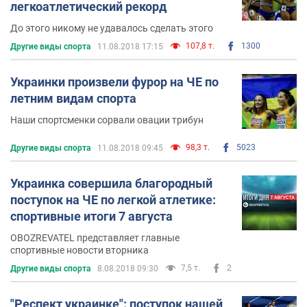
легкоатлетический рекорд
До этого никому не удавалось сделать этого
107,8 т.
1300
Другие виды спорта
11.08.2018 17:15
Украинки произвели фурор на ЧЕ по
летним видам спорта
Наши спортсменки сорвали овации трибун
98,3 т.
5023
Другие виды спорта
11.08.2018 09:45
Украинка совершила благородный
поступок на ЧЕ по легкой атлетике:
спортивные итоги 7 августа
OBOZREVATEL представляет главные
спортивные новости вторника
7,5 т.
2
Другие виды спорта
8.08.2018 09:30
"Респект украинке": поступок нашей