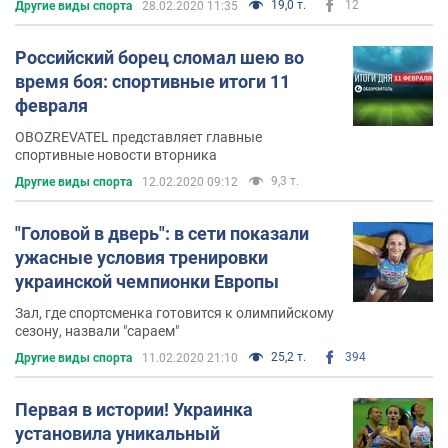
19,0 т.
12
Другие виды спорта
28.02.2020 11:35
Российский борец сломал шею во
время боя: спортивные итоги 11
февраля
OBOZREVATEL представляет главные
спортивные новости вторника
9,3 т.
Другие виды спорта
12.02.2020 09:12
"Головой в дверь": в сети показали
ужасные условия тренировки
украинской чемпионки Европы
Зал, где спортсменка готовится к олимпийскому
сезону, назвали "сараем"
25,2 т.
394
Другие виды спорта
11.02.2020 21:10
Первая в истории! Украинка
установила уникальный