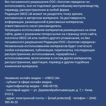
без письменного разрешения ООО «Золотая середина» их
использовать, они не подлежат дальнейшему воспроизводству,
переводу, распространению в любой форме.
Редакция OBOZ.UA может не разделять точку зрения,
изложенную в авторском материале. За достоверность
информации, размещенной в рекламных материалах,
ответственность несет рекламодатель.
Запрещено использование материалов размещенных на этом
сайте, даже с указанием гиперссылки на страницу этого сайта,
логотипа OBOZ.UA или любого другого упоминания, но без
письменного разрешения Редакции/ООО «Золотая середина»
Незаконным использованием материалов будет считаться:
любое копирование, публикация, перепечатка, последующее
распространение, использование, переработка с
использованием, включением в состав других материалов,
распространение, адаптация, перевод и другие подобные
изменения материала.
Название онлайн медиа — «OBOZ.UA»
- субъект в сфере онлайн медиа;
- идентификатор медиа — R40-06156;
- почтовый адрес — ул. Деревообрабатывающая, д. 7, г. Киев,
01013;
- адрес электронной почты —
[email protected]
; - телефон — (044)
585 46 20