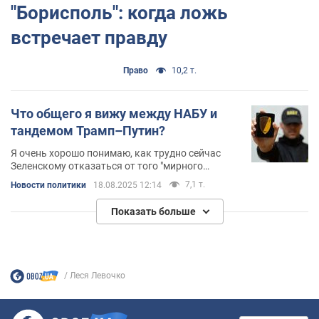
"Борисполь": когда ложь
встречает правду
Право
10,2 т.
Что общего я вижу между НАБУ и
тандемом Трамп–Путин?
Я очень хорошо понимаю, как трудно сейчас
Зеленскому отказаться от того "мирного
соглашения". Потому что там никто не слушает
7,1 т.
Новости политики
18.08.2025 12:14
— все уже "порешали". Тебе и твоим родным
обещают условную "безопасность", но ценой
Показать больше
этого является сдача страны
Леся Левочко