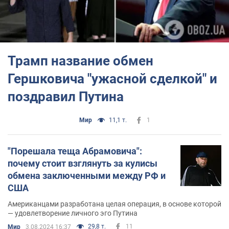
Трамп название обмен
Гершковича "ужасной сделкой" и
поздравил Путина
Мир
11,1 т.
1
"Порешала теща Абрамовича":
почему стоит взглянуть за кулисы
обмена заключенными между РФ и
США
Американцами разработана целая операция, в основе которой
— удовлетворение личного эго Путина
29,8 т.
11
Мир
3.08.2024 16:37