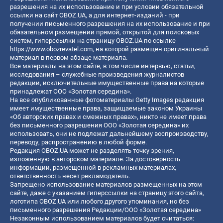
разрешения на их использование и при условии обязательной
ссылки на сайт OBOZ.UA, а для интернет-изданий - при
получении письменного разрешения на их использование и при
обязательном размещении прямой, открытой для поисковых
систем, гиперссылки на страницу OBOZ.UA по ссылке
https://www.obozrevatel.com
, на которой размещен оригинальный
материал в первом абзаце материала.
Все материалы на этом сайте, в том числе интервью, статьи,
исследования – служебные произведения журналистов
редакции, исключительные имущественные права на которые
принадлежат ООО «Золотая середина».
На все опубликованные фотоматериалы Getty Images редакция
имеет имущественные права, защищаемые законом Украины
«Об авторских правах и смежных правах», никто не имеет права
без письменного разрешения ООО «Золотая середина» их
использовать, они не подлежат дальнейшему воспроизводству,
переводу, распространению в любой форме.
Редакция OBOZ.UA может не разделять точку зрения,
изложенную в авторском материале. За достоверность
информации, размещенной в рекламных материалах,
ответственность несет рекламодатель.
Запрещено использование материалов размещенных на этом
сайте, даже с указанием гиперссылки на страницу этого сайта,
логотипа OBOZ.UA или любого другого упоминания, но без
письменного разрешения Редакции/ООО «Золотая середина»
Незаконным использованием материалов будет считаться: