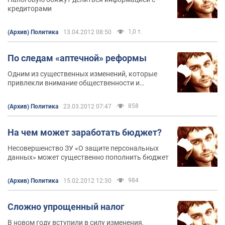
кредиторами
1,0 т.
(Архив) Политика
13.04.2012 08:50
По следам «аптечной» реформы
Одним из существенных изменений, которые
привлекли внимание общественности и
привнесли изменения в новые Лицензионные
условия, стало упразднение возможности
858
(Архив) Политика
23.03.2012 07:47
торговать лекарствами через Интернет и почту
На чем может заработать бюджет?
Несовершенство ЗУ «О защите персональных
данных» может существенно пополнить бюджет
984
(Архив) Политика
15.02.2012 12:30
Сложно упрощенный налог
В новом году вступили в силу изменения,