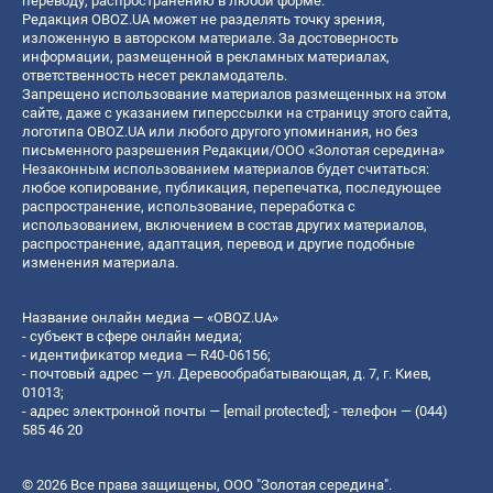
переводу, распространению в любой форме.
Редакция OBOZ.UA может не разделять точку зрения,
изложенную в авторском материале. За достоверность
информации, размещенной в рекламных материалах,
ответственность несет рекламодатель.
Запрещено использование материалов размещенных на этом
сайте, даже с указанием гиперссылки на страницу этого сайта,
логотипа OBOZ.UA или любого другого упоминания, но без
письменного разрешения Редакции/ООО «Золотая середина»
Незаконным использованием материалов будет считаться:
любое копирование, публикация, перепечатка, последующее
распространение, использование, переработка с
использованием, включением в состав других материалов,
распространение, адаптация, перевод и другие подобные
изменения материала.
Название онлайн медиа — «OBOZ.UA»
- субъект в сфере онлайн медиа;
- идентификатор медиа — R40-06156;
- почтовый адрес — ул. Деревообрабатывающая, д. 7, г. Киев,
01013;
- адрес электронной почты —
[email protected]
; - телефон — (044)
585 46 20
© 2026 Все права защищены, ООО "Золотая середина".