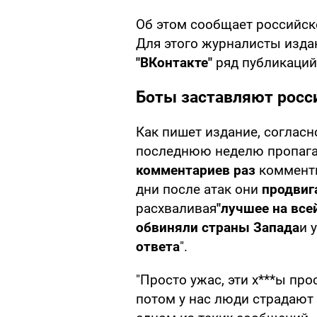
Об этом сообщает российс
Для этого журналисты изда
"ВКонтакте"
ряд публикаций
Боты заставляют росс
Как пишет издание, соглас
последнюю неделю пропаг
комментариев раз
комменти
дни после атак они
продвиг
расхваливая
"лучшее на все
обвиняли страны Запада
и 
ответа
".
"Просто ужас, эти х***ы про
потом у нас люди страдают о