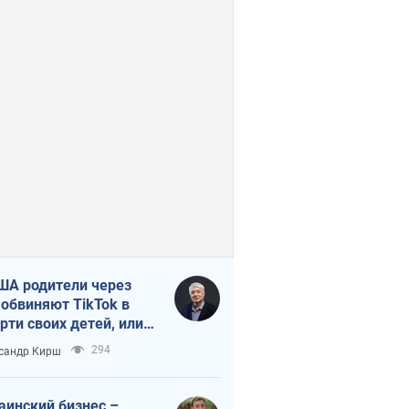
ША родители через
 обвиняют TikTok в
рти своих детей, или
ка КНР на молодежь
294
сандр Кирш
аинский бизнес –