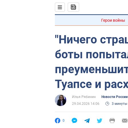
Герои войны
"Ничего стра
боты попыта
преуменьшит
Туапсе и рас
Илья Рябинин
Новости России
29.04.2026 14:06
3 минуты
0