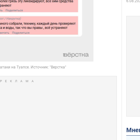
6.08.20
Мн