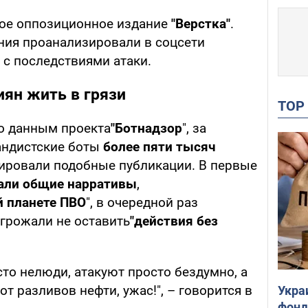
кое оппозиционное издание
"Верстка"
.
ния проанализировали в соцсети
 с последствиями атаки.
иян жить в грязи
TO
но данным проекта
"Ботнадзор
", за
андистские боты
более пяти тысяч
ровали подобные публикации. В первые
али общие нарративы
,
й планете ПВО
", в очередной раз
угрожали не оставить
"действия без
сто нелюди, атакуют просто бездумно, а
т разливов нефти, ужас!", – говорится в
Укра
фонд