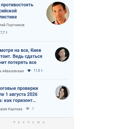
 противостоять
сийской
листике
лий Портников
7,7 т.
мотря на все, Киев
тоит. Ведь сдаться
чит потерять все
11,5 т.
а Айвазовская
оговые проверки
ле 1 августа 2026
а: как горизонт
троля сокращается с
3
ория Карпова
 до 3 лет