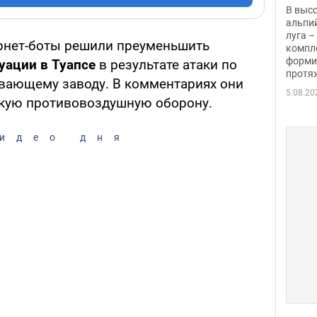
заби
В выс
альпи
луга –
рнет-боты решили преуменьшить
компл
форми
уации в Туапсе
в результате атаки по
протяж
вающему заводу. В комментариях они
5.08.20
скую противовоздушную оборону.
идео дня