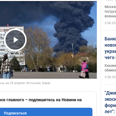
Москва
погруз
военн
5.08.20
Банки
ново
Play Video
укра
чего
Каким 
обмен
5.08.20
"Джи
экос
рсе главного – подпишитесь на Новини на
форм
лет":
Подписаться