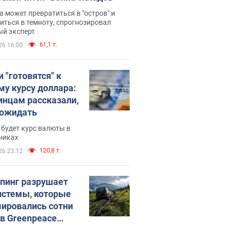
 может превратиться в "остров" и
иться в темноту, спрогнозировал
ый эксперт
61,1 т.
26 16:00
 "готовятся" к
му курсу доллара:
инцам рассказали,
 ожидать
будет курс валюты в
никах
120,8 т.
26 23:12
пинг разрушает
истемы, которые
ировались сотни
 в Greenpeace