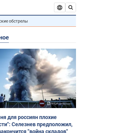
ские обстрелы
ное
еня для россиян плохие
сти": Селезнев предположил,
закончится "война складов"