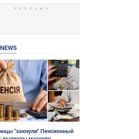
P NEWS
инцы "хакнули" Пенсионный
: выплаты массово