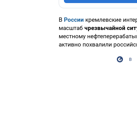
В
России
кремлевские инте
масштаб
чрезвычайной сит
местному нефтеперерабаты
активно похвалили россий
В