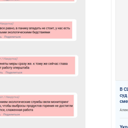
В С
суд
сме
Ата
Алек
Укр