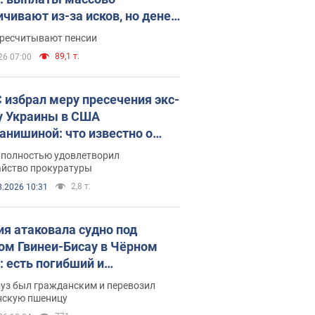
ичивают из-за исков, но денег
ватает
ересчитывают пенсии
89,1 т.
26 07:00
 избрал меру пресечения экс-
у Украины в США
анишиной: что известно о
е полностью удовлетворил
айство прокуратуры
2,8 т.
8.2026 10:31
ия атаковала судно под
ом Гвинеи-Бисау в Чёрном
: есть погибший и
радавшие
руз был гражданским и перевозил
нскую пшеницу