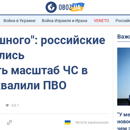
Война в Украине
Война Израиля и Ирана
VENETO
Россий
Важ
шного": российские
лись
ь масштаб ЧС в
хвалили ПВО
6,6 т.
"У м
ново
Читати українською
чем 