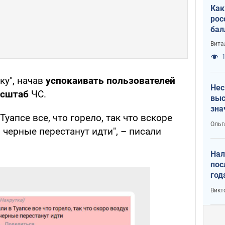
Как
рос
бал
Вита
1
ку", начав
успокаивать пользователей
Нес
асштаб
ЧС.
выс
зна
уапсе все, что горело, так что вскоре
Ольг
 черные перестанут идти", – писали
Нал
пос
год
кон
Викт
6,5