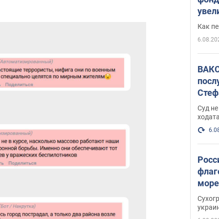
увел
не х
Как п
6.08.20
ВАКС
посл
Стеф
деле
Суд н
ходат
6.0
Росс
флаг
море
пост
Сухог
украи