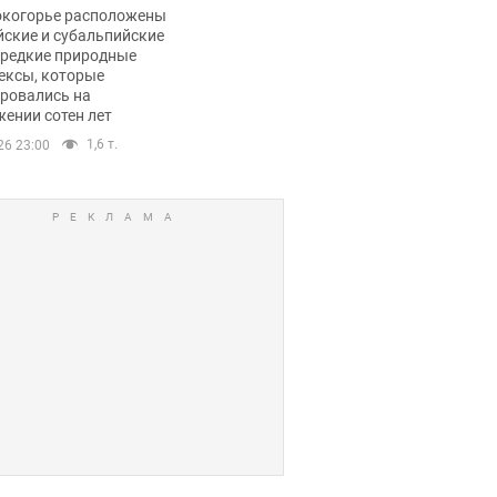
ли тревогу
окогорье расположены
йские и субальпийские
 редкие природные
ексы, которые
ровались на
ении сотен лет
1,6 т.
26 23:00