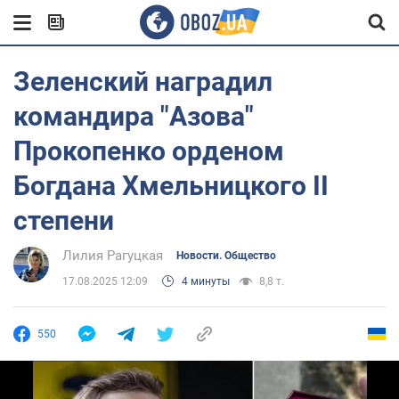
Зеленский наградил
командира "Азова"
Прокопенко орденом
Богдана Хмельницкого II
степени
Лилия Рагуцкая
Новости. Общество
17.08.2025 12:09
4 минуты
8,8 т.
550