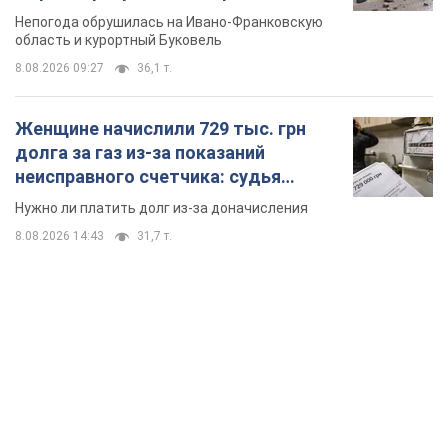
Непогода обрушилась на Ивано-Франковскую
область и курортный Буковель
8.08.2026 09:27
36,1 т.
Женщине начислили 729 тыс. грн
долга за газ из-за показаний
неисправного счетчика: судья
вынес неожиданное решение
Нужно ли платить долг из-за доначисления
8.08.2026 14:43
31,7 т.