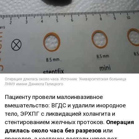
Пациенту провели малоинвазивное
вмешательство: ВГДС и удалили инородное
тело, ЭРХПГ с ликвидацией холангита и
стентированием желчных протоков.
Операция
длилась около часа без разрезов
или
проколов, а косточку достали через рот.