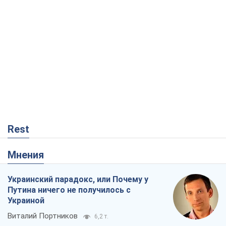
Rest
Мнения
Украинский парадокс, или Почему у
Путина ничего не получилось с
Украиной
Виталий Портников
6,2 т.
Москва выдвигает претензии Пекину:
дружба превращается в зависимость
России от Китая
Виктор Каспрук
6,7 т.
Дух Анкориджа окончательно
испарился