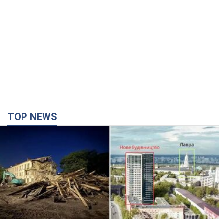
TOP NEWS
Киево-Печерскую лавру закроют 80-метровым
"монстром"? Почему киевские власти
отказались остановить строительство
небоскреба "московского верующего"
Какая реакция Кличко на петицию по отмене строительства
5 часов назад
54,2 т.