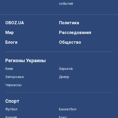
Регионы Украины
Киев
Харьков
Запорожье
Днепр
Черкассы
Спорт
Футбол
Баскетбол
Хоккей
Бокс
Формула-1
Моя школа
ГДЗ
Учебники
Онлайн уроки
ДПА
ЗНО
НМТ