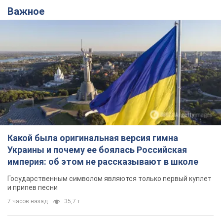
Какой была оригинальная версия гимна
Украины и почему ее боялась Российская
империя: об этом не рассказывают в школе
Государственным символом являются только первый куплет
и припев песни
7 часов назад
35,7 т.
Александру Пономареву – 53: что
известно о трех детях секс-
символа 90-х и как они выглядят
Несмотря на развитие карьеры, артист не
забывал о личном счастье
9.08.2026 04:01
10,1 т.