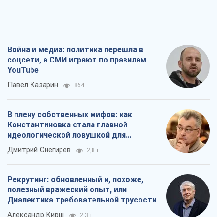
В плену собственных мифов: как
Константиновка стала главной
идеологической ловушкой для
российских оккупантов
Дмитрий Снегирев
2,8 т.
Рекрутинг: обновленный и, похоже,
полезный вражеский опыт, или
Диалектика требовательной трусости
Александр Кирш
2,3 т.
Ни оружия, ни людей: как Лукашенко
создает новую армию
Игар Тышкевич
16,9 т.
Все мнения