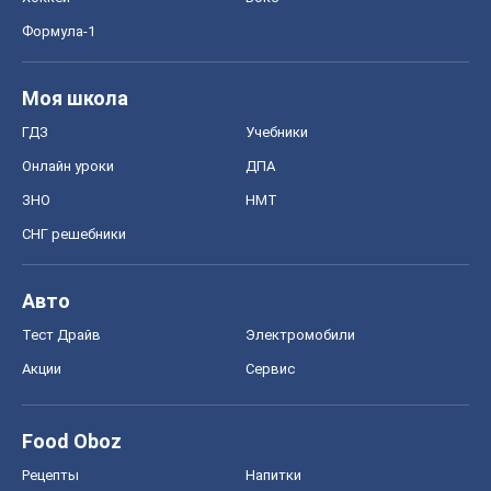
СНГ решебники
Авто
Тест Драйв
Электромобили
Акции
Сервис
Food Oboz
Рецепты
Напитки
Диеты
Экономика
Рынки и компании
Mакроэкономика
MedOboz