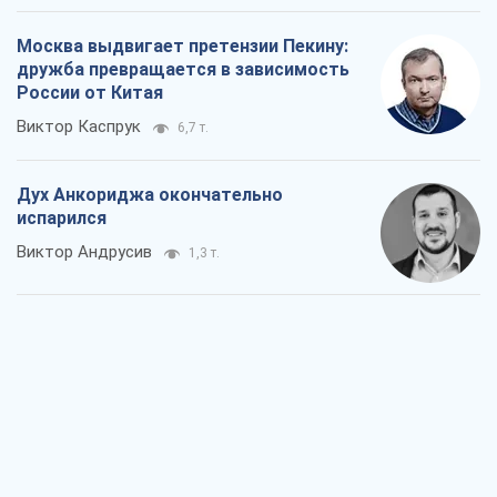
Виктор Андрусив
1,3 т.
Война и медиа: политика перешла в
соцсети, а СМИ играют по правилам
YouTube
Павел Казарин
864