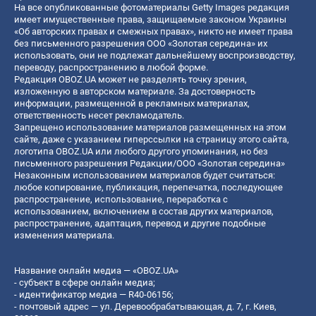
На все опубликованные фотоматериалы Getty Images редакция
имеет имущественные права, защищаемые законом Украины
«Об авторских правах и смежных правах», никто не имеет права
без письменного разрешения ООО «Золотая середина» их
использовать, они не подлежат дальнейшему воспроизводству,
переводу, распространению в любой форме.
Редакция OBOZ.UA может не разделять точку зрения,
изложенную в авторском материале. За достоверность
информации, размещенной в рекламных материалах,
ответственность несет рекламодатель.
Запрещено использование материалов размещенных на этом
сайте, даже с указанием гиперссылки на страницу этого сайта,
логотипа OBOZ.UA или любого другого упоминания, но без
письменного разрешения Редакции/ООО «Золотая середина»
Незаконным использованием материалов будет считаться:
любое копирование, публикация, перепечатка, последующее
распространение, использование, переработка с
использованием, включением в состав других материалов,
распространение, адаптация, перевод и другие подобные
изменения материала.
Название онлайн медиа — «OBOZ.UA»
- субъект в сфере онлайн медиа;
- идентификатор медиа — R40-06156;
- почтовый адрес — ул. Деревообрабатывающая, д. 7, г. Киев,