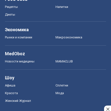
Рецепты
Напитки
Диеты
Экономика
Рынки и компании
Mакроэкономика
MedOboz
Новости медицины
MAMACLUB
Шоу
Афиша
Сплетни
Красота
Мода
Женский Журнал