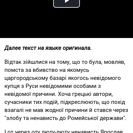
Play Video
Далее текст на языке оригинала.
Відтак зійшлися на тому, що то була, мовляв,
помста за вбивство на якомусь
царгородському базарі якогось невідомого
купця з Руси невідомими особами з
невідомої причини. Хоча грецькі автори,
сучасники тих подій, підкреслюють, що похід
взагалі не мав жодної причини й стався через
"злобу та ненависть до Ромейської держави".
І от через оту люту-люту ненависть Ярослав