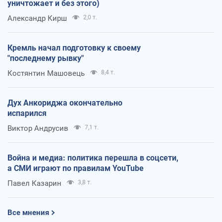
уничтожает и без этого)
Александр Кирш
2,0 т.
Кремль начал подготовку к своему
"последнему рывку"
Костянтин Машовець
8,4 т.
Дух Анкориджа окончательно
испарился
Виктор Андрусив
7,1 т.
Война и медиа: политика перешла в соцсети,
а СМИ играют по правилам YouTube
Павел Казарин
3,8 т.
Все мнения