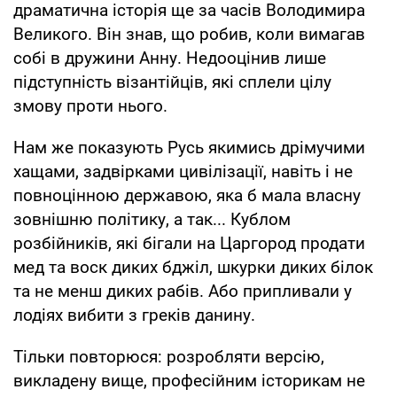
драматична історія ще за часів Володимира
Великого. Він знав, що робив, коли вимагав
собі в дружини Анну. Недооцінив лише
підступність візантійців, які сплели цілу
змову проти нього.
Нам же показують Русь якимись дрімучими
хащами, задвірками цивілізації, навіть і не
повноцінною державою, яка б мала власну
зовнішню політику, а так... Кублом
розбійників, які бігали на Царгород продати
мед та воск диких бджіл, шкурки диких білок
та не менш диких рабів. Або припливали у
лодіях вибити з греків данину.
Тільки повторюся: розробляти версію,
викладену вище, професійним історикам не