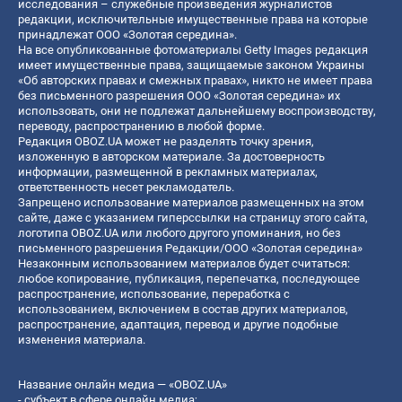
исследования – служебные произведения журналистов
редакции, исключительные имущественные права на которые
принадлежат ООО «Золотая середина».
На все опубликованные фотоматериалы Getty Images редакция
имеет имущественные права, защищаемые законом Украины
«Об авторских правах и смежных правах», никто не имеет права
без письменного разрешения ООО «Золотая середина» их
использовать, они не подлежат дальнейшему воспроизводству,
переводу, распространению в любой форме.
Редакция OBOZ.UA может не разделять точку зрения,
изложенную в авторском материале. За достоверность
информации, размещенной в рекламных материалах,
ответственность несет рекламодатель.
Запрещено использование материалов размещенных на этом
сайте, даже с указанием гиперссылки на страницу этого сайта,
логотипа OBOZ.UA или любого другого упоминания, но без
письменного разрешения Редакции/ООО «Золотая середина»
Незаконным использованием материалов будет считаться:
любое копирование, публикация, перепечатка, последующее
распространение, использование, переработка с
использованием, включением в состав других материалов,
распространение, адаптация, перевод и другие подобные
изменения материала.
Название онлайн медиа — «OBOZ.UA»
- субъект в сфере онлайн медиа;