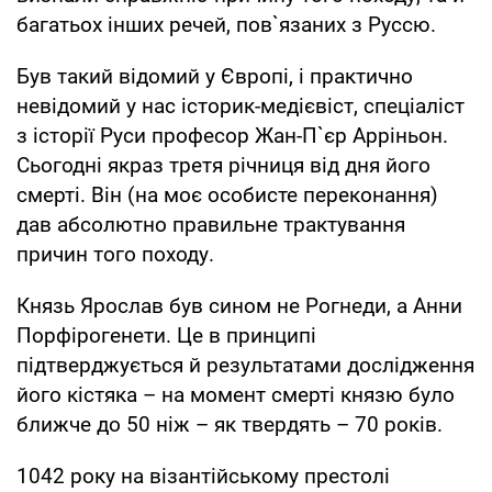
багатьох інших речей, пов`язаних з Руссю.
Був такий відомий у Європі, і практично
невідомий у нас історик-медієвіст, спеціаліст
з історії Руси професор Жан-П`єр Арріньон.
Сьогодні якраз третя річниця від дня його
смерті. Він (на моє особисте переконання)
дав абсолютно правильне трактування
причин того походу.
Князь Ярослав був сином не Рогнеди, а Анни
Порфірогенети. Це в принципі
підтверджується й результатами дослідження
його кістяка – на момент смерті князю було
ближче до 50 ніж – як твердять – 70 років.
1042 року на візантійському престолі