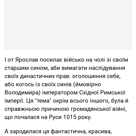
І от Ярослав посилає військо на чолі зі своїм
старшим сином, аби вимагати наслідування
своїх династичних прав: оголошення себе,
або когось із своїх синів (ймовірно
Володимира) імператором Східної Римської
імперії. Ця "тема" окрім всього іншого, була й
справжньою причиною громадянської війні,
що почалася на Руси 1015 року.
А зародилася ця фантастична, красива,