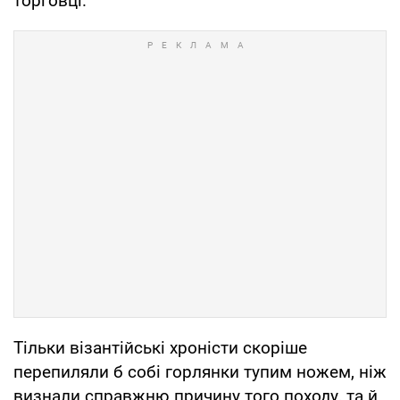
торговці.
Тільки візантійські хроністи скоріше
перепиляли б собі горлянки тупим ножем, ніж
визнали справжню причину того походу, та й