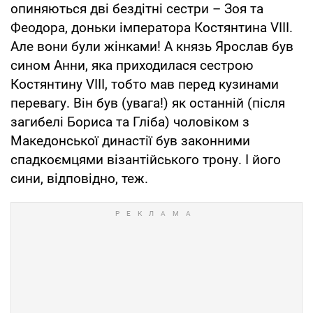
опиняються дві бездітні сестри – Зоя та
Феодора, доньки імператора Костянтина VІІІ.
Але вони були жінками! А князь Ярослав був
сином Анни, яка приходилася сестрою
Костянтину VІІІ, тобто мав перед кузинами
перевагу. Він був (увага!) як останній (після
загибелі Бориса та Гліба) чоловіком з
Македонської династії був законними
спадкоємцями візантійського трону. І його
сини, відповідно, теж.