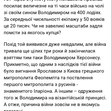
посилає величезне на ті часи військо на чолі
зі своїм сином Володимиром на 400 лодіях.
За середньої чисельності екіпажу у 50 вояків
це 20 тисяч. Чи не завеликі масштаби задля
помсти за якогось купця?
Похід той виявився дуже невдалим, але війна
тривала ще цілих три роки й закінчилася
взяттям тим таки Володимиром Херсонесу.
Прикметно, що одним з наслідків тієї війни
було вигнання Ярославом з Києва грецького
митрополита Феопемпта та поствлення
першого митрополита з русинів -
знаменитого Іларіона. А іншим – одруження
того ж Володимира на візантійській принцесі.
А отже, причина війни зовсім не в якомусь