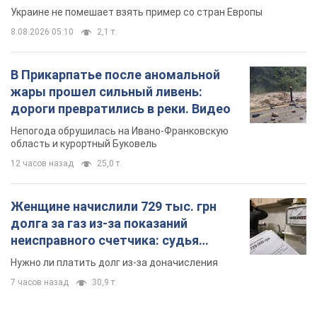
Украине не помешает взять пример со стран Европы
8.08.2026 05:10
2,1 т.
В Прикарпатье после аномальной
жары прошел сильный ливень:
дороги превратились в реки. Видео
Непогода обрушилась на Ивано-Франковскую
область и курортный Буковель
12 часов назад
25,0 т.
Женщине начислили 729 тыс. грн
долга за газ из-за показаний
неисправного счетчика: судья
вынес неожиданное решение
Нужно ли платить долг из-за доначисления
7 часов назад
30,9 т.