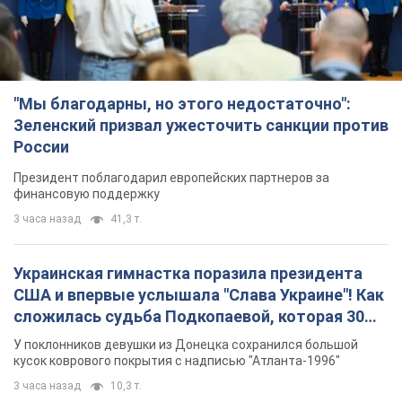
"Мы благодарны, но этого недостаточно":
Зеленский призвал ужесточить санкции против
России
Президент поблагодарил европейских партнеров за
финансовую поддержку
3 часа назад
41,3 т.
Украинская гимнастка поразила президента
США и впервые услышала "Слава Украине"! Как
сложилась судьба Подкопаевой, которая 30
лет назад завоевала "золото" Олимпиады
У поклонников девушки из Донецка сохранился большой
кусок коврового покрытия с надписью "Атланта-1996"
3 часа назад
10,3 т.