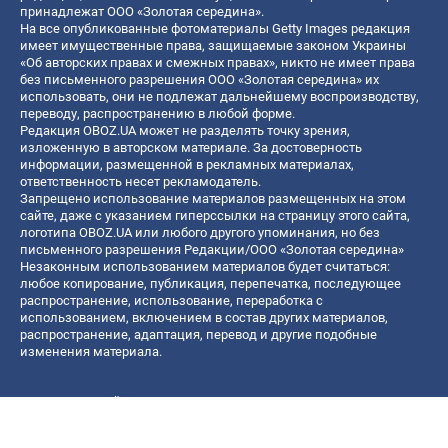
принадлежат ООО «Золотая середина».
На все опубликованные фотоматериалы Getty Images редакция
имеет имущественные права, защищаемые законом Украины
«Об авторских правах и смежных правах», никто не имеет права
без письменного разрешения ООО «Золотая середина» их
использовать, они не подлежат дальнейшему воспроизводству,
переводу, распространению в любой форме.
Редакция OBOZ.UA может не разделять точку зрения,
изложенную в авторском материале. За достоверность
информации, размещенной в рекламных материалах,
ответственность несет рекламодатель.
Запрещено использование материалов размещенных на этом
сайте, даже с указанием гиперссылки на страницу этого сайта,
логотипа OBOZ.UA или любого другого упоминания, но без
письменного разрешения Редакции/ООО «Золотая середина»
Незаконным использованием материалов будет считаться:
любое копирование, публикация, перепечатка, последующее
распространение, использование, переработка с
использованием, включением в состав других материалов,
распространение, адаптация, перевод и другие подобные
изменения материала.
Название онлайн медиа — «OBOZ.UA»
- субъект в сфере онлайн медиа;
- идентификатор медиа — R40-06156;