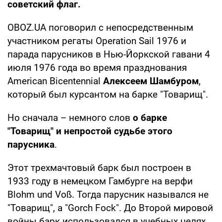
советский флаг.
OBOZ.UA поговорил с непосредственным
участником регаты Operation Sail 1976 и
парада парусников в Нью-Йоркской гавани 4
июля 1976 года во время празднования
American Bicentennial
Алексеем Шамбуром
,
который был курсантом на барке "Товарищ".
Но сначала – немного слов
о барке
"Товарищ" и непростой судьбе этого
парусника
.
Этот трехмачтовый барк был построен в
1933 году в немецком Гамбурге на верфи
Blohm und Voß. Тогда парусник назывался не
"Товарищ", а "Gorch Fock". До Второй мировой
войны барк использовался в учебных целях.