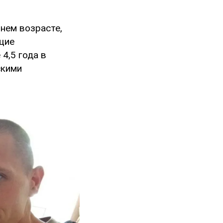
тнем возрасте,
щие
4,5 года в
скими