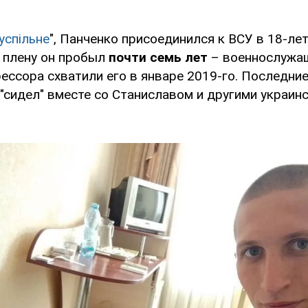
успільне
", Панченко присоединился к ВСУ в 18-ле
В плену он пробыл
почти семь лет
– военнослужа
ессора схватили его в январе 2019-го. Последние 
"сидел" вместе со Станиславом и другими украин