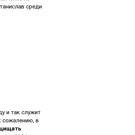
Станислав среди
у и так служит
к сожалению, в
ащищать