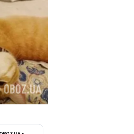
 OBOZ.UA в