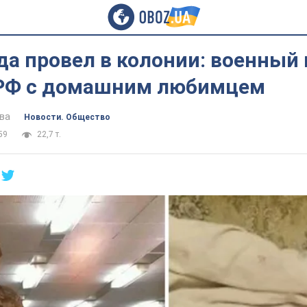
ода провел в колонии: военный
 РФ с домашним любимцем
ва
Новости. Общество
59
22,7 т.