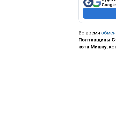
Google
Во время
обмен
Полтавщины Ст
кота Мишку
, к