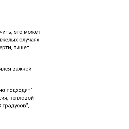
чить, это может
тяжелых случаях
ерти, пишет
лился важной
но подходит"
сия, тепловой
 градусов",