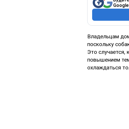
Google
Владельцам до
поскольку соба
Это случается, 
повышением тем
охлаждаться тол