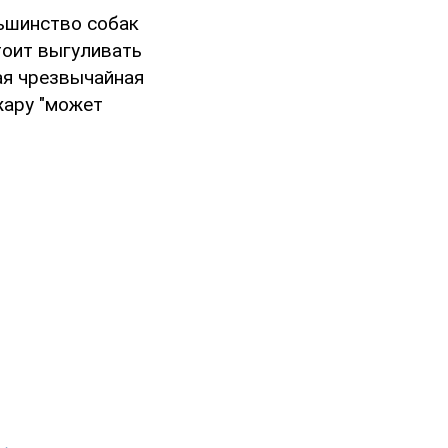
льшинство собак
тоит выгуливать
ая чрезвычайная
жару "может