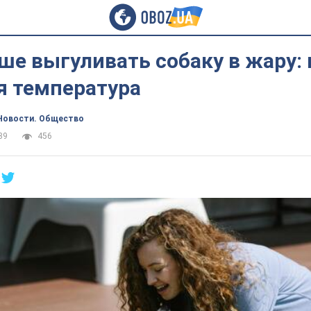
ше выгуливать собаку в жару:
я температура
Новости. Общество
39
456