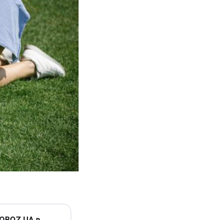
 OBOZ.UA в