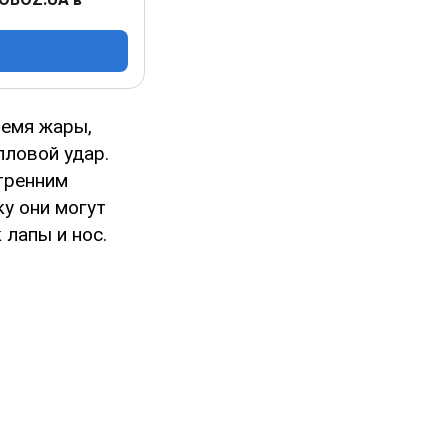
емя жары,
пловой удар.
утренним
у они могут
 лапы и нос.